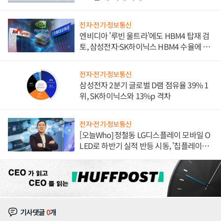
전자·전기·정보통신
엔비디아 '루빈 울트라'에도 HBM4 탑재 검
토, 삼성전자·SK하이닉스 HBM4 수율에 주
도권 갈린다
전자·전기·정보통신
삼성전자 2분기 글로벌 D램 점유율 39% 1
위, SK하이닉스와 13%p 격차
전자·전기·정보통신
[오늘Who] 정철동 LG디스플레이 모바일 O
LED로 하반기 실적 반등 시동, '칩플레이
션'에 가격 인하 압박은 부담
기사댓글
0
개