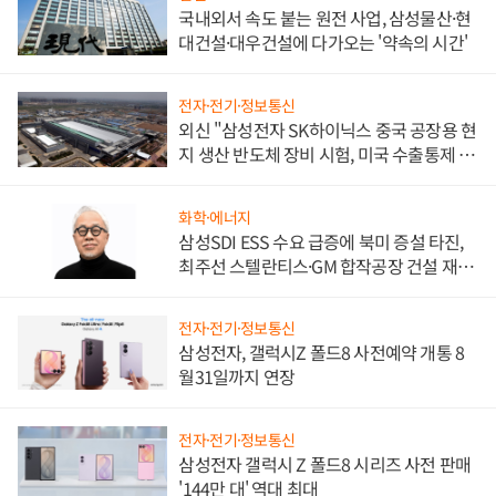
국내외서 속도 붙는 원전 사업, 삼성물산·현
대건설·대우건설에 다가오는 '약속의 시간'
전자·전기·정보통신
외신 "삼성전자 SK하이닉스 중국 공장용 현
지 생산 반도체 장비 시험, 미국 수출통제 대
비"
화학·에너지
삼성SDI ESS 수요 급증에 북미 증설 타진,
최주선 스텔란티스·GM 합작공장 건설 재추
진하나
전자·전기·정보통신
삼성전자, 갤럭시Z 폴드8 사전예약 개통 8
월31일까지 연장
전자·전기·정보통신
삼성전자 갤럭시 Z 폴드8 시리즈 사전 판매
'144만 대' 역대 최대