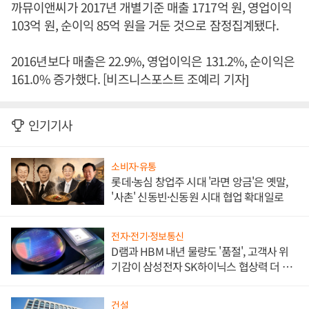
까뮤이앤씨가 2017년 개별기준 매출 1717억 원, 영업이익
103억 원, 순이익 85억 원을 거둔 것으로 잠정집계됐다.
2016년보다 매출은 22.9%, 영업이익은 131.2%, 순이익은
161.0% 증가했다. [비즈니스포스트 조예리 기자]
인기기사
소비자·유통
롯데·농심 창업주 시대 '라면 앙금'은 옛말,
'사촌' 신동빈·신동원 시대 협업 확대일로
전자·전기·정보통신
D램과 HBM 내년 물량도 '품절', 고객사 위
기감이 삼성전자 SK하이닉스 협상력 더 키
워
건설