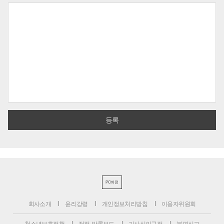
PC버전
회사소개
윤리강령
개인정보처리방침
이용자위원회
청소년보호정책
정정·반론보도
기사심의규정
불편신고