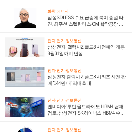
시간'
화학·에너지
삼성SDI ESS 수요 급증에 북미 증설 타
진, 최주선 스텔란티스·GM 합작공장 건
설 재추진하나
전자·전기·정보통신
삼성전자, 갤럭시Z 폴드8 사전예약 개통
8월31일까지 연장
전자·전기·정보통신
삼성전자 갤럭시 Z 폴드8 시리즈 사전 판
매 '144만 대' 역대 최대
전자·전기·정보통신
엔비디아 '루빈 울트라'에도 HBM4 탑재
검토, 삼성전자·SK하이닉스 HBM4 수율
에 주도권 갈린다
전자·전기·정보통신