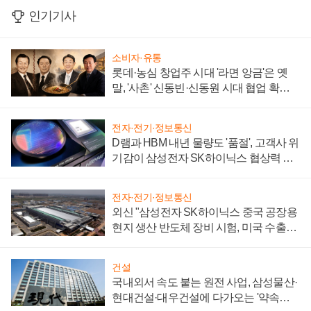
인기기사
소비자·유통
롯데·농심 창업주 시대 '라면 앙금'은 옛
말, '사촌' 신동빈·신동원 시대 협업 확대
일로
전자·전기·정보통신
D램과 HBM 내년 물량도 '품절', 고객사 위
기감이 삼성전자 SK하이닉스 협상력 더
키워
전자·전기·정보통신
외신 "삼성전자 SK하이닉스 중국 공장용
현지 생산 반도체 장비 시험, 미국 수출통
제 대비"
건설
국내외서 속도 붙는 원전 사업, 삼성물산·
현대건설·대우건설에 다가오는 '약속의