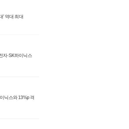
대' 역대 최대
성전자·SK하이닉스
하이닉스와 13%p 격