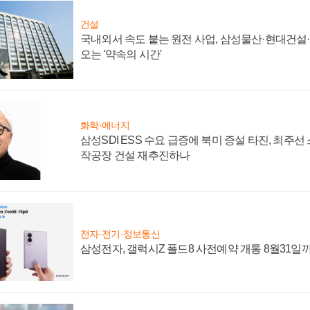
건설
국내외서 속도 붙는 원전 사업, 삼성물산·현대건설
오는 '약속의 시간'
화학·에너지
삼성SDI ESS 수요 급증에 북미 증설 타진, 최주선
작공장 건설 재추진하나
전자·전기·정보통신
삼성전자, 갤럭시Z 폴드8 사전예약 개통 8월31일