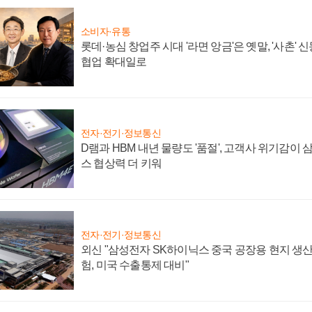
소비자·유통
롯데·농심 창업주 시대 '라면 앙금'은 옛말, '사촌'
협업 확대일로
전자·전기·정보통신
D램과 HBM 내년 물량도 '품절', 고객사 위기감이
스 협상력 더 키워
전자·전기·정보통신
외신 "삼성전자 SK하이닉스 중국 공장용 현지 생산
험, 미국 수출통제 대비"