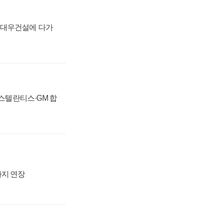
·대우건설에 다가
 스텔란티스·GM 합
까지 연장