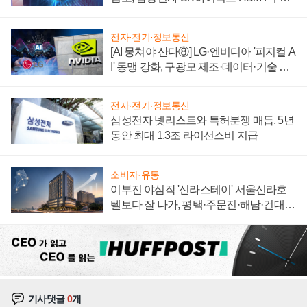
에 주도권 갈린다
전자·전기·정보통신
[AI 뭉쳐야 산다⑧] LG·엔비디아 '피지컬 A
I' 동맹 강화, 구광모 제조·데이터·기술 결
집해 종합 로보틱스 기업으로
전자·전기·정보통신
삼성전자 넷리스트와 특허분쟁 매듭, 5년
동안 최대 1.3조 라이선스비 지급
소비자·유통
이부진 야심작 '신라스테이' 서울신라호
텔보다 잘 나가, 평택·주문진·해남·건대로
성장판 더 넓힌다
기사댓글
0
개