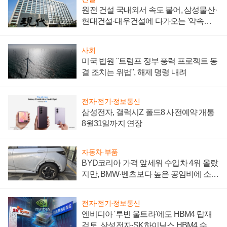
원전 건설 국내외서 속도 붙어, 삼성물산·
현대건설·대우건설에 다가오는 '약속의
시간'
사회
미국 법원 "트럼프 정부 풍력 프로젝트 동
결 조치는 위법", 해제 명령 내려
전자·전기·정보통신
삼성전자, 갤럭시Z 폴드8 사전예약 개통
8월31일까지 연장
자동차·부품
BYD코리아 가격 앞세워 수입차 4위 올랐
지만, BMW·벤츠보다 높은 공임비에 소비
자 불만 폭발
전자·전기·정보통신
엔비디아 '루빈 울트라'에도 HBM4 탑재
검토, 삼성전자·SK하이닉스 HBM4 수율