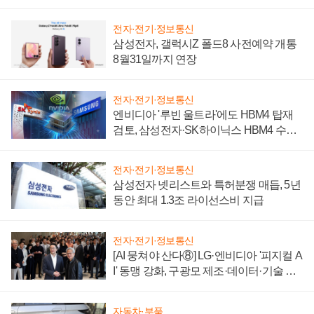
시간'
전자·전기·정보통신
삼성전자, 갤럭시Z 폴드8 사전예약 개통
8월31일까지 연장
전자·전기·정보통신
엔비디아 '루빈 울트라'에도 HBM4 탑재
검토, 삼성전자·SK하이닉스 HBM4 수율
에 주도권 갈린다
전자·전기·정보통신
삼성전자 넷리스트와 특허분쟁 매듭, 5년
동안 최대 1.3조 라이선스비 지급
전자·전기·정보통신
[AI 뭉쳐야 산다⑧] LG·엔비디아 '피지컬 A
I' 동맹 강화, 구광모 제조·데이터·기술 결
집해 종합 로보틱스 기업으로
자동차·부품