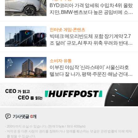
BYD코리아 가격 앞세워 수입차 4위 올랐
지만, BMW·벤츠보다 높은 공임비에 소비
자 불만 폭발
인터넷·게임·콘텐츠
빅테크 메모리반도체 포함 장기계약 '2.7
조 달러' 규모, AI 투자 위축 우려와 반대
신호
소비자·유통
이부진 야심작 '신라스테이' 서울신라호
텔보다 잘 나가, 평택·주문진·해남·건대로
성장판 더 넓힌다
기사댓글
0
개
200자까지 쓰실 수 있습니다. (현재 0 byte / 최대 400byte)
저작권 등 다른 사람의 권리를 침해하거나 명예를 훼손하는 댓글은 관련 법률에 의해 제재
를 받을 수 있습니다.