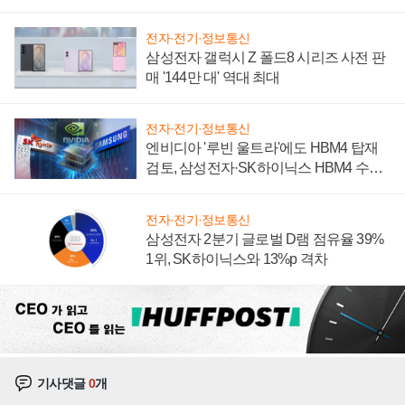
전자·전기·정보통신
삼성전자 갤럭시 Z 폴드8 시리즈 사전 판
매 '144만 대' 역대 최대
전자·전기·정보통신
엔비디아 '루빈 울트라'에도 HBM4 탑재
검토, 삼성전자·SK하이닉스 HBM4 수율
에 주도권 갈린다
전자·전기·정보통신
삼성전자 2분기 글로벌 D램 점유율 39%
1위, SK하이닉스와 13%p 격차
기사댓글
0
개