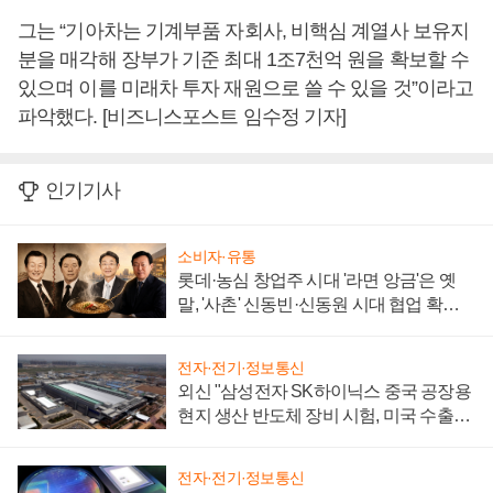
그는 “기아차는 기계부품 자회사, 비핵심 계열사 보유지
분을 매각해 장부가 기준 최대 1조7천억 원을 확보할 수
있으며 이를 미래차 투자 재원으로 쓸 수 있을 것”이라고
파악했다. [비즈니스포스트 임수정 기자]
인기기사
소비자·유통
롯데·농심 창업주 시대 '라면 앙금'은 옛
말, '사촌' 신동빈·신동원 시대 협업 확대
일로
전자·전기·정보통신
외신 "삼성전자 SK하이닉스 중국 공장용
현지 생산 반도체 장비 시험, 미국 수출통
제 대비"
전자·전기·정보통신