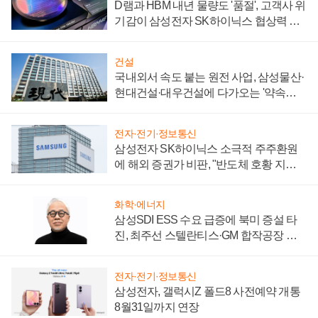
D램과 HBM 내년 물량도 '품절', 고객사 위
기감이 삼성전자 SK하이닉스 협상력 더
키워
건설
국내외서 속도 붙는 원전 사업, 삼성물산·
현대건설·대우건설에 다가오는 '약속의
시간'
전자·전기·정보통신
삼성전자 SK하이닉스 소극적 주주환원
에 해외 증권가 비판, "반도체 호황 지속
성 의문"
화학·에너지
삼성SDI ESS 수요 급증에 북미 증설 타
진, 최주선 스텔란티스·GM 합작공장 건
설 재추진하나
전자·전기·정보통신
삼성전자, 갤럭시Z 폴드8 사전예약 개통
8월31일까지 연장