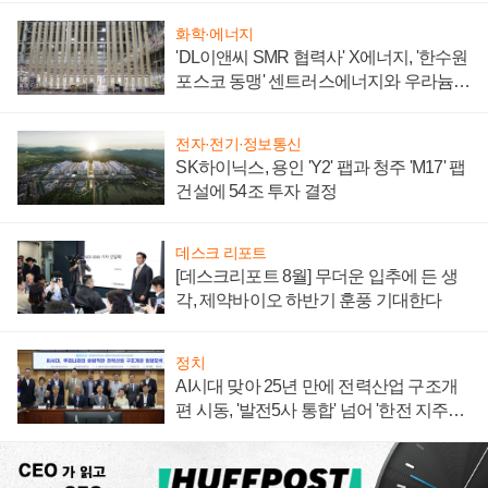
화학·에너지
'DL이앤씨 SMR 협력사' X에너지, '한수원
포스코 동맹' 센트러스에너지와 우라늄
계약 체결
전자·전기·정보통신
SK하이닉스, 용인 'Y2' 팹과 청주 'M17' 팹
건설에 54조 투자 결정
데스크 리포트
[데스크리포트 8월] 무더운 입추에 든 생
각, 제약바이오 하반기 훈풍 기대한다
정치
AI시대 맞아 25년 만에 전력산업 구조개
편 시동, '발전5사 통합' 넘어 '한전 지주사'
재편론도