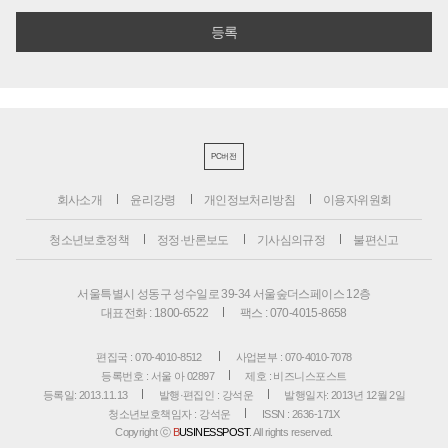
PC버전
회사소개
윤리강령
개인정보처리방침
이용자위원회
청소년보호정책
정정·반론보도
기사심의규정
불편신고
서울특별시 성동구 성수일로 39-34 서울숲더스페이스 12층
대표전화 : 1800-6522
팩스 : 070-4015-8658
편집국 : 070-4010-8512
사업본부 : 070-4010-7078
등록번호 : 서울 아 02897
제호 : 비즈니스포스트
등록일: 2013.11.13
발행·편집인 : 강석운
발행일자: 2013년 12월 2일
청소년보호책임자 : 강석운
ISSN : 2636-171X
Copyright ⓒ
B
USINESSPOST
. All rights reserved.