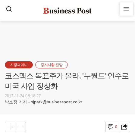
시장과머니
증시시황·전망
코스맥스 목표주가 올라, '누월드' 인수로
미국 사업 정상화
2017-11-24 08:18:27
박소정 기자 - sjpark@businesspost.co.kr
0