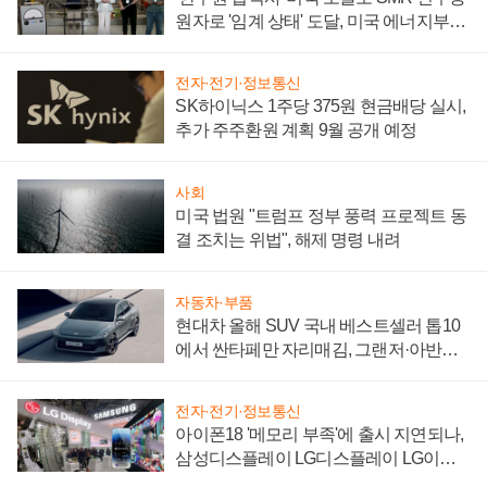
원자로 '임계 상태' 도달, 미국 에너지부
"중요한 이정표"
전자·전기·정보통신
SK하이닉스 1주당 375원 현금배당 실시,
추가 주주환원 계획 9월 공개 예정
사회
미국 법원 "트럼프 정부 풍력 프로젝트 동
결 조치는 위법", 해제 명령 내려
자동차·부품
현대차 올해 SUV 국내 베스트셀러 톱10
에서 싼타페만 자리매김, 그랜저·아반떼
'세단 쌍끌이'로 내수 방어
전자·전기·정보통신
아이폰18 '메모리 부족'에 출시 지연되나,
삼성디스플레이 LG디스플레이 LG이노
텍 '탈애플' 수익 다각화 속도