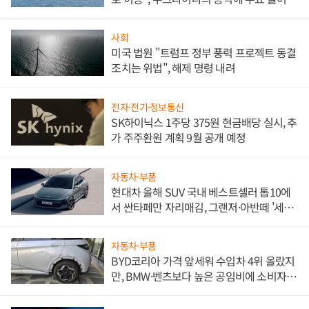
사회
미국 법원 "트럼프 정부 풍력 프로젝트 동결
조치는 위법", 해제 명령 내려
전자·전기·정보통신
SK하이닉스 1주당 375원 현금배당 실시, 추
가 주주환원 계획 9월 공개 예정
자동차·부품
현대차 올해 SUV 국내 베스트셀러 톱10에
서 싼타페만 자리매김, 그랜저·아반떼 '세단
쌍끌이'로 내수 방어
자동차·부품
BYD코리아 가격 앞세워 수입차 4위 올랐지
만, BMW·벤츠보다 높은 공임비에 소비자
불만 폭발