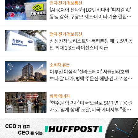
전자·전기·정보통신
[AI 뭉쳐야 산다⑧] LG·엔비디아 '피지컬 AI'
동맹 강화, 구광모 제조·데이터·기술 결집
해 종합 로보틱스 기업으로
전자·전기·정보통신
삼성전자 넷리스트와 특허분쟁 매듭, 5년 동
안 최대 1.3조 라이선스비 지급
소비자·유통
이부진 야심작 '신라스테이' 서울신라호텔
보다 잘 나가, 평택·주문진·해남·건대로 성
장판 더 넓힌다
화학·에너지
'한수원 협력사' 미국 오클로 SMR 연구용 원
자로 '임계 상태' 도달, 미국 에너지부 "중요
한 이정표"