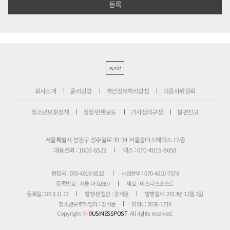
PC버전
회사소개
윤리강령
개인정보처리방침
이용자위원회
청소년보호정책
정정·반론보도
기사심의규정
불편신고
서울특별시 성동구 성수일로 39-34 서울숲더스페이스 12층
대표전화 : 1800-6522
팩스 : 070-4015-8658
편집국 : 070-4010-8512
사업본부 : 070-4010-7078
등록번호 : 서울 아 02897
제호 : 비즈니스포스트
등록일: 2013.11.13
발행·편집인 : 강석운
발행일자: 2013년 12월 2일
청소년보호책임자 : 강석운
ISSN : 2636-171X
Copyright ⓒ
B
USINESSPOST
. All rights reserved.