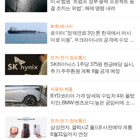
미국 법원 "트럼프 정부 풍력 프로젝트 동
결 조치는 위법", 해제 명령 내려
화학·에너지
로이터 "정제연료 3만 톤 한국에서 러시
아로 이동", 우크라이나의 공격에 수요 늘
어
전자·전기·정보통신
SK하이닉스 1주당 375원 현금배당 실시,
추가 주주환원 계획 9월 공개 예정
자동차·부품
BYD코리아 가격 앞세워 수입차 4위 올랐
지만, BMW·벤츠보다 높은 공임비에 소비
자 불만 폭발
전자·전기·정보통신
삼성전자, 갤럭시Z 폴드8 사전예약 개통
8월31일까지 연장