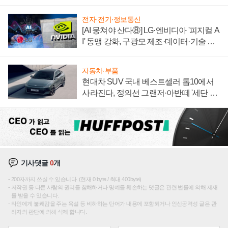
전자·전기·정보통신
[AI 뭉쳐야 산다⑧] LG·엔비디아 '피지컬 A
I' 동맹 강화, 구광모 제조·데이터·기술 결
집해 종합 로보틱스 기업으로
자동차·부품
현대차 SUV 국내 베스트셀러 톱10에서
사라진다, 정의선 그랜저·아반떼 '세단 쌍
끌이'로 내수 방어
기사댓글
0
개
200자까지 쓰실 수 있습니다. (현재 0 byte / 최대 400byte)
저작권 등 다른 사람의 권리를 침해하거나 명예를 훼손하는 댓글은 관련 법률에 의해 제재
를 받을 수 있습니다.
타인에게 불쾌감을 주는 욕설 등 비하하는 단어가 내용에 포함되거나 인신공격성 글은 관
리자의 판단에 의해 삭제 합니다.