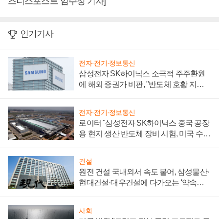
즈니스포스트 임수정 기자]
인기기사
전자·전기·정보통신
삼성전자 SK하이닉스 소극적 주주환원
에 해외 증권가 비판, "반도체 호황 지속
성 의문"
전자·전기·정보통신
로이터 "삼성전자 SK하이닉스 중국 공장
용 현지 생산 반도체 장비 시험, 미국 수출
통제 대비"
건설
원전 건설 국내외서 속도 붙어, 삼성물산·
현대건설·대우건설에 다가오는 '약속의
시간'
사회