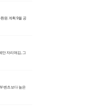
주환원 계획 9월 공
페만 자리매김, 그
MW·벤츠보다 높은