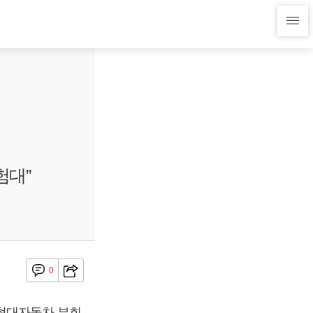
험대”
0
 현대자동차 부회