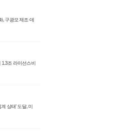
강화, 구광모 제조·데
 1.3조 라이선스비
계 상태' 도달, 미