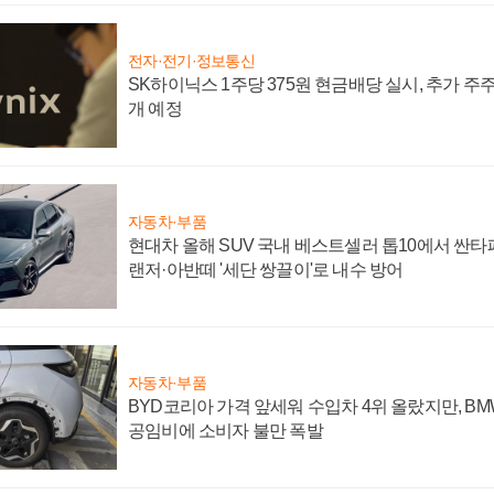
전자·전기·정보통신
SK하이닉스 1주당 375원 현금배당 실시, 추가 주
개 예정
자동차·부품
현대차 올해 SUV 국내 베스트셀러 톱10에서 싼타
랜저·아반떼 '세단 쌍끌이'로 내수 방어
자동차·부품
BYD코리아 가격 앞세워 수입차 4위 올랐지만, B
공임비에 소비자 불만 폭발