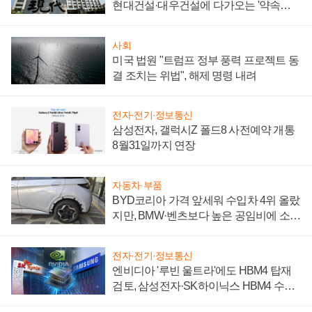
현대건설·대우건설에 다가오는 '약속의
시간'
사회
미국 법원 "트럼프 정부 풍력 프로젝트 동
결 조치는 위법", 해제 명령 내려
전자·전기·정보통신
삼성전자, 갤럭시Z 폴드8 사전예약 개통
8월31일까지 연장
자동차·부품
BYD코리아 가격 앞세워 수입차 4위 올랐
지만, BMW·벤츠보다 높은 공임비에 소비
자 불만 폭발
전자·전기·정보통신
엔비디아 '루빈 울트라'에도 HBM4 탑재
검토, 삼성전자·SK하이닉스 HBM4 수율
에 주도권 갈린다