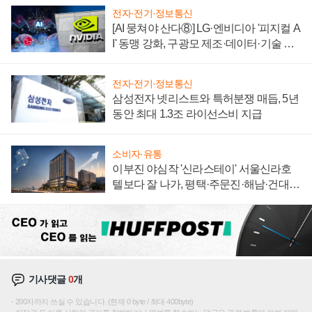
전자·전기·정보통신
[AI 뭉쳐야 산다⑧] LG·엔비디아 '피지컬 A
I' 동맹 강화, 구광모 제조·데이터·기술 결
집해 종합 로보틱스 기업으로
전자·전기·정보통신
삼성전자 넷리스트와 특허분쟁 매듭, 5년
동안 최대 1.3조 라이선스비 지급
소비자·유통
이부진 야심작 '신라스테이' 서울신라호
텔보다 잘 나가, 평택·주문진·해남·건대로
성장판 더 넓힌다
기사댓글
0
개
200자까지 쓰실 수 있습니다. (현재 0 byte / 최대 400byte)