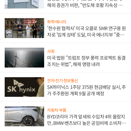
해외 증권가 비판, "반도체 호황 지속성 의
문"
화학·에너지
'한수원 협력사' 미국 오클로 SMR 연구용 원
자로 '임계 상태' 도달, 미국 에너지부 "중요
한 이정표"
사회
미국 법원 "트럼프 정부 풍력 프로젝트 동결
조치는 위법", 해제 명령 내려
전자·전기·정보통신
SK하이닉스 1주당 375원 현금배당 실시, 추
가 주주환원 계획 9월 공개 예정
자동차·부품
BYD코리아 가격 앞세워 수입차 4위 올랐지
만, BMW·벤츠보다 높은 공임비에 소비자
불만 폭발