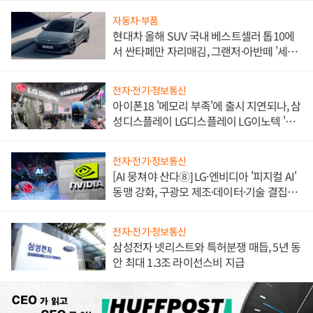
자동차·부품
현대차 올해 SUV 국내 베스트셀러 톱10에
서 싼타페만 자리매김, 그랜저·아반떼 '세단
쌍끌이'로 내수 방어
전자·전기·정보통신
아이폰18 '메모리 부족'에 출시 지연되나, 삼
성디스플레이 LG디스플레이 LG이노텍 '탈
애플' 수익 다각화 속도
전자·전기·정보통신
[AI 뭉쳐야 산다⑧] LG·엔비디아 '피지컬 AI'
동맹 강화, 구광모 제조·데이터·기술 결집
해 종합 로보틱스 기업으로
전자·전기·정보통신
삼성전자 넷리스트와 특허분쟁 매듭, 5년 동
안 최대 1.3조 라이선스비 지급