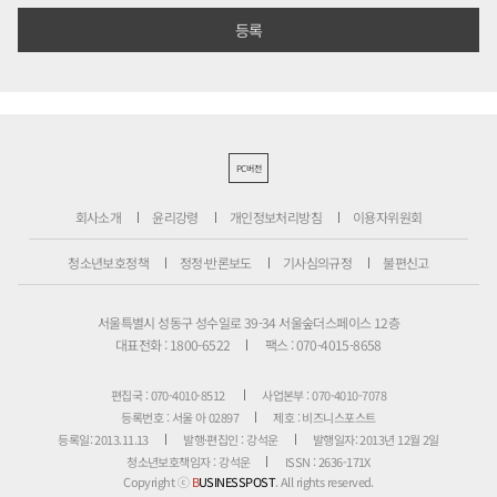
PC버전
회사소개
윤리강령
개인정보처리방침
이용자위원회
청소년보호정책
정정·반론보도
기사심의규정
불편신고
서울특별시 성동구 성수일로 39-34 서울숲더스페이스 12층
대표전화 : 1800-6522
팩스 : 070-4015-8658
편집국 : 070-4010-8512
사업본부 : 070-4010-7078
등록번호 : 서울 아 02897
제호 : 비즈니스포스트
등록일: 2013.11.13
발행·편집인 : 강석운
발행일자: 2013년 12월 2일
청소년보호책임자 : 강석운
ISSN : 2636-171X
Copyright ⓒ
B
USINESSPOST
. All rights reserved.