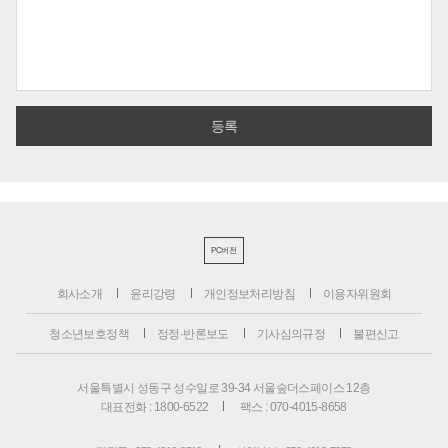
PC버전
회사소개
윤리강령
개인정보처리방침
이용자위원회
청소년보호정책
정정·반론보도
기사심의규정
불편신고
서울특별시 성동구 성수일로 39-34 서울숲더스페이스 12층
대표전화 : 1800-6522
팩스 : 070-4015-8658