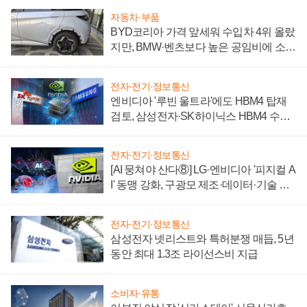
자동차·부품
BYD코리아 가격 앞세워 수입차 4위 올랐
지만, BMW·벤츠보다 높은 공임비에 소비
자 불만 폭발
전자·전기·정보통신
엔비디아 '루빈 울트라'에도 HBM4 탑재
검토, 삼성전자·SK하이닉스 HBM4 수율
에 주도권 갈린다
전자·전기·정보통신
[AI 뭉쳐야 산다⑧] LG·엔비디아 '피지컬 A
I' 동맹 강화, 구광모 제조·데이터·기술 결
집해 종합 로보틱스 기업으로
전자·전기·정보통신
삼성전자 넷리스트와 특허분쟁 매듭, 5년
동안 최대 1.3조 라이선스비 지급
소비자·유통