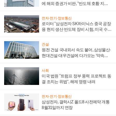
에 해외 증권가 비판, "반도체 호황 지속
성 의문"
전자·전기·정보통신
로이터 "삼성전자 SK하이닉스 중국 공장
용 현지 생산 반도체 장비 시험, 미국 수출
통제 대비"
건설
원전 건설 국내외서 속도 붙어, 삼성물산·
현대건설·대우건설에 다가오는 '약속의
시간'
사회
미국 법원 "트럼프 정부 풍력 프로젝트 동
결 조치는 위법", 해제 명령 내려
전자·전기·정보통신
삼성전자, 갤럭시Z 폴드8 사전예약 개통
8월31일까지 연장