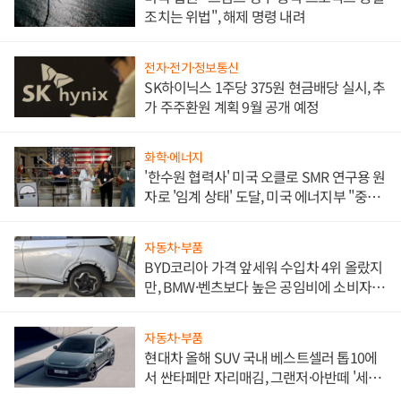
조치는 위법", 해제 명령 내려
전자·전기·정보통신
SK하이닉스 1주당 375원 현금배당 실시, 추
가 주주환원 계획 9월 공개 예정
화학·에너지
'한수원 협력사' 미국 오클로 SMR 연구용 원
자로 '임계 상태' 도달, 미국 에너지부 "중요
한 이정표"
자동차·부품
BYD코리아 가격 앞세워 수입차 4위 올랐지
만, BMW·벤츠보다 높은 공임비에 소비자
불만 폭발
자동차·부품
현대차 올해 SUV 국내 베스트셀러 톱10에
서 싼타페만 자리매김, 그랜저·아반떼 '세단
쌍끌이'로 내수 방어