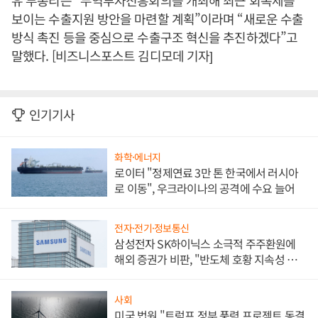
유 부총리는 “무역투자진흥회의를 개최해 최근 회복세를
보이는 수출지원 방안을 마련할 계획”이라며 “새로운 수출
방식 촉진 등을 중심으로 수출구조 혁신을 추진하겠다”고
말했다. [비즈니스포스트 김디모데 기자]
인기기사
화학·에너지
로이터 "정제연료 3만 톤 한국에서 러시아
로 이동", 우크라이나의 공격에 수요 늘어
전자·전기·정보통신
삼성전자 SK하이닉스 소극적 주주환원에
해외 증권가 비판, "반도체 호황 지속성 의
문"
사회
미국 법원 "트럼프 정부 풍력 프로젝트 동결