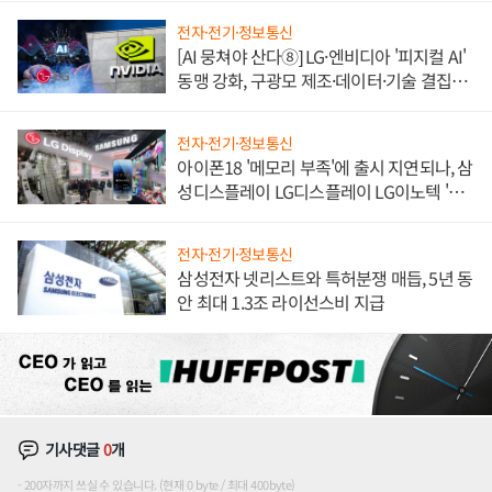
전자·전기·정보통신
[AI 뭉쳐야 산다⑧] LG·엔비디아 '피지컬 AI'
동맹 강화, 구광모 제조·데이터·기술 결집
해 종합 로보틱스 기업으로
전자·전기·정보통신
아이폰18 '메모리 부족'에 출시 지연되나, 삼
성디스플레이 LG디스플레이 LG이노텍 '탈
애플' 수익 다각화 속도
전자·전기·정보통신
삼성전자 넷리스트와 특허분쟁 매듭, 5년 동
안 최대 1.3조 라이선스비 지급
기사댓글
0
개
200자까지 쓰실 수 있습니다. (현재 0 byte / 최대 400byte)