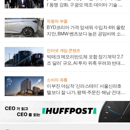
I' 동맹 강화, 구광모 제조·데이터·기술 결
집해 종합 로보틱스 기업으로
자동차·부품
BYD코리아 가격 앞세워 수입차 4위 올랐
지만, BMW·벤츠보다 높은 공임비에 소비
자 불만 폭발
인터넷·게임·콘텐츠
빅테크 메모리반도체 포함 장기계약 '2.7
조 달러' 규모, AI 투자 위축 우려와 반대
신호
소비자·유통
이부진 야심작 '신라스테이' 서울신라호
텔보다 잘 나가, 평택·주문진·해남·건대로
성장판 더 넓힌다