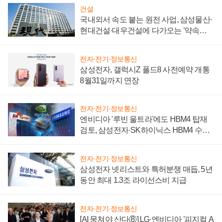
건설
국내외서 속도 붙는 원전 사업, 삼성물산·
현대건설·대우건설에 다가오는 '약속의
시간'
전자·전기·정보통신
삼성전자, 갤럭시Z 폴드8 사전예약 개통
8월31일까지 연장
전자·전기·정보통신
엔비디아 '루빈 울트라'에도 HBM4 탑재
검토, 삼성전자·SK하이닉스 HBM4 수율
에 주도권 갈린다
전자·전기·정보통신
삼성전자 넷리스트와 특허분쟁 매듭, 5년
동안 최대 1.3조 라이선스비 지급
전자·전기·정보통신
[AI 뭉쳐야 산다⑧] LG·엔비디아 '피지컬 A