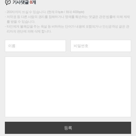
기사댓글
0
개
200자까지 쓰실 수 있습니다. (현재 0 byte / 최대 400byte)
저작권 등 다른 사람의 권리를 침해하거나 명예를 훼손하는 댓글은 관련 법률에 의해 제재
를 받을 수 있습니다.
타인에게 불쾌감을 주는 욕설 등 비하하는 단어가 내용에 포함되거나 인신공격성 글은 관
리자의 판단에 의해 삭제 합니다.