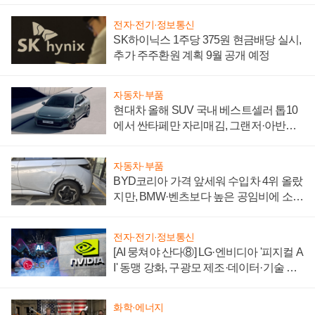
전자·전기·정보통신
SK하이닉스 1주당 375원 현금배당 실시,
추가 주주환원 계획 9월 공개 예정
자동차·부품
현대차 올해 SUV 국내 베스트셀러 톱10
에서 싼타페만 자리매김, 그랜저·아반떼
'세단 쌍끌이'로 내수 방어
자동차·부품
BYD코리아 가격 앞세워 수입차 4위 올랐
지만, BMW·벤츠보다 높은 공임비에 소비
자 불만 폭발
전자·전기·정보통신
[AI 뭉쳐야 산다⑧] LG·엔비디아 '피지컬 A
I' 동맹 강화, 구광모 제조·데이터·기술 결
집해 종합 로보틱스 기업으로
화학·에너지