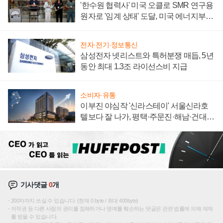
'한수원 협력사' 미국 오클로 SMR 연구용
원자로 '임계 상태' 도달, 미국 에너지부
"중요한 이정표"
전자·전기·정보통신
삼성전자 넷리스트와 특허분쟁 매듭, 5년
동안 최대 1.3조 라이선스비 지급
소비자·유통
이부진 야심작 '신라스테이' 서울신라호
텔보다 잘 나가, 평택·주문진·해남·건대로
성장판 더 넓힌다
기사댓글
0
개
200자까지 쓰실 수 있습니다. (현재 0 byte / 최대 400byte)
저작권 등 다른 사람의 권리를 침해하거나 명예를 훼손하는 댓글은 관련 법률에 의해 제재
를 받을 수 있습니다.