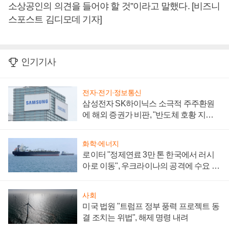
소상공인의 의견을 들어야 할 것”이라고 말했다. [비즈니
스포스트 김디모데 기자]
인기기사
전자·전기·정보통신
삼성전자 SK하이닉스 소극적 주주환원
에 해외 증권가 비판, "반도체 호황 지속
성 의문"
화학·에너지
로이터 "정제연료 3만 톤 한국에서 러시
아로 이동", 우크라이나의 공격에 수요 늘
어
사회
미국 법원 "트럼프 정부 풍력 프로젝트 동
결 조치는 위법", 해제 명령 내려