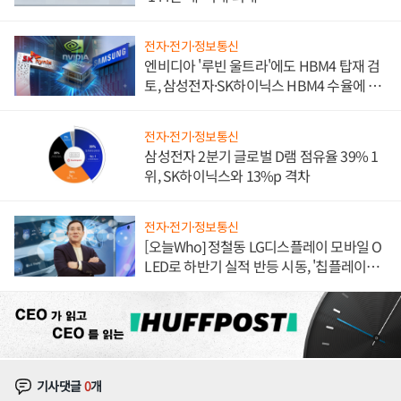
전자·전기·정보통신
엔비디아 '루빈 울트라'에도 HBM4 탑재 검
토, 삼성전자·SK하이닉스 HBM4 수율에 주
도권 갈린다
전자·전기·정보통신
삼성전자 2분기 글로벌 D램 점유율 39% 1
위, SK하이닉스와 13%p 격차
전자·전기·정보통신
[오늘Who] 정철동 LG디스플레이 모바일 O
LED로 하반기 실적 반등 시동, '칩플레이
션'에 가격 인하 압박은 부담
기사댓글
0
개