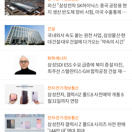
외신 "삼성전자 SK하이닉스 중국 공장용 현
지 생산 반도체 장비 시험, 미국 수출통제 대
비"
건설
국내외서 속도 붙는 원전 사업, 삼성물산·현
대건설·대우건설에 다가오는 '약속의 시간'
화학·에너지
삼성SDI ESS 수요 급증에 북미 증설 타진,
최주선 스텔란티스·GM 합작공장 건설 재추
진하나
전자·전기·정보통신
삼성전자, 갤럭시Z 폴드8 사전예약 개통 8
월31일까지 연장
전자·전기·정보통신
삼성전자 갤럭시 Z 폴드8 시리즈 사전 판매
'144만 대' 역대 최대