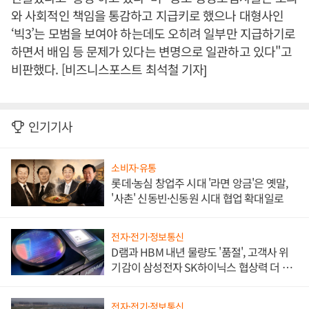
와 사회적인 책임을 통감하고 지급키로 했으나 대형사인
‘빅3’는 모범을 보여야 하는데도 오히려 일부만 지급하기로
하면서 배임 등 문제가 있다는 변명으로 일관하고 있다"고
비판했다. [비즈니스포스트 최석철 기자]
인기기사
소비자·유통
롯데·농심 창업주 시대 '라면 앙금'은 옛말,
'사촌' 신동빈·신동원 시대 협업 확대일로
전자·전기·정보통신
D램과 HBM 내년 물량도 '품절', 고객사 위
기감이 삼성전자 SK하이닉스 협상력 더 키
워
전자·전기·정보통신