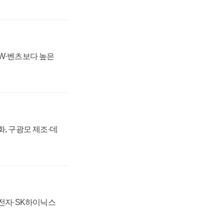
MW·벤츠보다 높은
강화, 구광모 제조·데
성전자·SK하이닉스