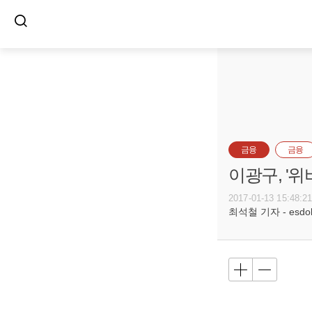
금융
금융
이광구, '
2017-01-13 15:48:2
최석철 기자 - esdols