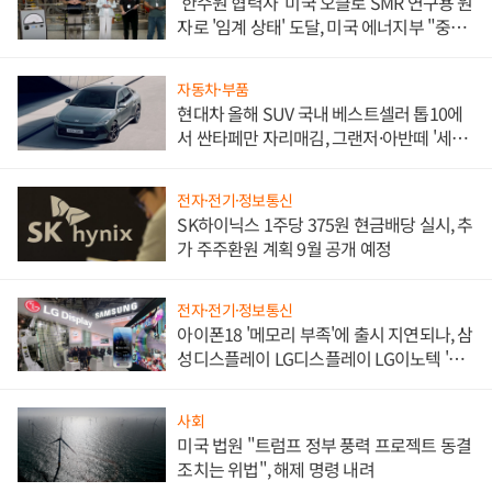
'한수원 협력사' 미국 오클로 SMR 연구용 원
자로 '임계 상태' 도달, 미국 에너지부 "중요
한 이정표"
자동차·부품
현대차 올해 SUV 국내 베스트셀러 톱10에
서 싼타페만 자리매김, 그랜저·아반떼 '세단
쌍끌이'로 내수 방어
전자·전기·정보통신
SK하이닉스 1주당 375원 현금배당 실시, 추
가 주주환원 계획 9월 공개 예정
전자·전기·정보통신
아이폰18 '메모리 부족'에 출시 지연되나, 삼
성디스플레이 LG디스플레이 LG이노텍 '탈
애플' 수익 다각화 속도
사회
미국 법원 "트럼프 정부 풍력 프로젝트 동결
조치는 위법", 해제 명령 내려