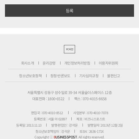
PC버전
회사소개
윤리강령
개인정보처리방침
이용자위원회
청소년보호정책
정정·반론보도
기사심의규정
불편신고
서울특별시 성동구 성수일로 39-34 서울숲더스페이스 12층
대표전화 : 1800-6522
팩스 : 070-4015-8658
편집국 : 070-4010-8512
사업본부 : 070-4010-7078
등록번호 : 서울 아 02897
제호 : 비즈니스포스트
등록일: 2013.11.13
발행·편집인 : 강석운
발행일자: 2013년 12월 2일
청소년보호책임자 : 강석운
ISSN : 2636-171X
Copyright ⓒ
B
USINESSPOST
. All rights reserved.