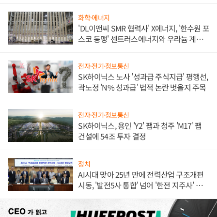
화학·에너지
'DL이앤씨 SMR 협력사' X에너지, '한수원 포
스코 동맹' 센트러스에너지와 우라늄 계약
체결
전자·전기·정보통신
SK하이닉스 노사 '성과급 주식지급' 평행선,
곽노정 'N% 성과급' 법적 논란 벗을지 주목
전자·전기·정보통신
SK하이닉스, 용인 'Y2' 팹과 청주 'M17' 팹
건설에 54조 투자 결정
정치
AI시대 맞아 25년 만에 전력산업 구조개편
시동, '발전5사 통합' 넘어 '한전 지주사' 재편
론도