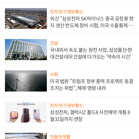
문"
전자·전기·정보통신
외신 "삼성전자 SK하이닉스 중국 공장용 현
지 생산 반도체 장비 시험, 미국 수출통제 대
비"
건설
국내외서 속도 붙는 원전 사업, 삼성물산·현
대건설·대우건설에 다가오는 '약속의 시간'
사회
미국 법원 "트럼프 정부 풍력 프로젝트 동결
조치는 위법", 해제 명령 내려
전자·전기·정보통신
삼성전자, 갤럭시Z 폴드8 사전예약 개통 8
월31일까지 연장
자동차·부품