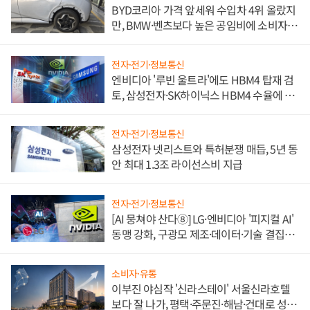
BYD코리아 가격 앞세워 수입차 4위 올랐지
만, BMW·벤츠보다 높은 공임비에 소비자
불만 폭발
전자·전기·정보통신
엔비디아 '루빈 울트라'에도 HBM4 탑재 검
토, 삼성전자·SK하이닉스 HBM4 수율에 주
도권 갈린다
전자·전기·정보통신
삼성전자 넷리스트와 특허분쟁 매듭, 5년 동
안 최대 1.3조 라이선스비 지급
전자·전기·정보통신
[AI 뭉쳐야 산다⑧] LG·엔비디아 '피지컬 AI'
동맹 강화, 구광모 제조·데이터·기술 결집
해 종합 로보틱스 기업으로
소비자·유통
이부진 야심작 '신라스테이' 서울신라호텔
보다 잘 나가, 평택·주문진·해남·건대로 성