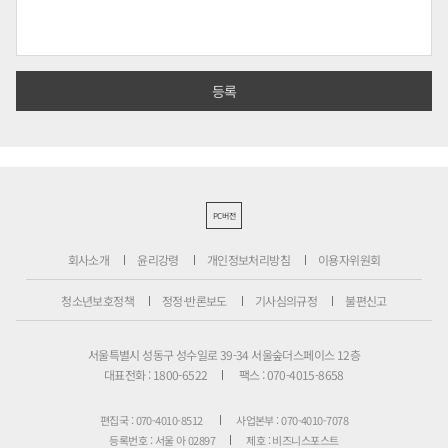
PC버전
회사소개
윤리강령
개인정보처리방침
이용자위원회
청소년보호정책
정정·반론보도
기사심의규정
불편신고
서울특별시 성동구 성수일로 39-34 서울숲더스페이스 12층
대표전화 : 1800-6522
팩스 : 070-4015-8658
편집국 : 070-4010-8512
사업본부 : 070-4010-7078
등록번호 : 서울 아 02897
제호 : 비즈니스포스트