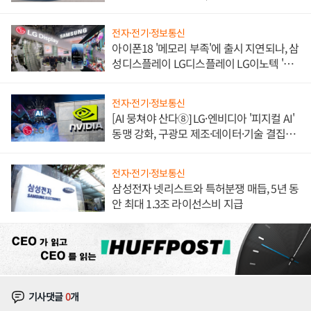
쌍끌이'로 내수 방어
전자·전기·정보통신
아이폰18 '메모리 부족'에 출시 지연되나, 삼
성디스플레이 LG디스플레이 LG이노텍 '탈
애플' 수익 다각화 속도
전자·전기·정보통신
[AI 뭉쳐야 산다⑧] LG·엔비디아 '피지컬 AI'
동맹 강화, 구광모 제조·데이터·기술 결집
해 종합 로보틱스 기업으로
전자·전기·정보통신
삼성전자 넷리스트와 특허분쟁 매듭, 5년 동
안 최대 1.3조 라이선스비 지급
기사댓글
0
개