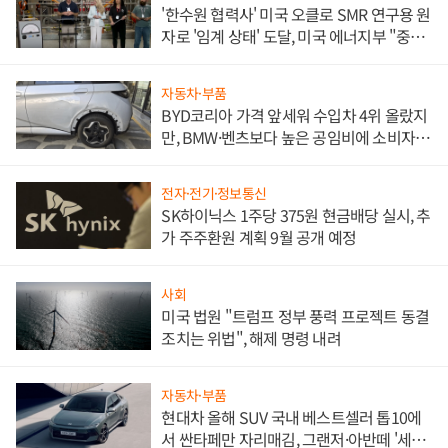
'한수원 협력사' 미국 오클로 SMR 연구용 원
자로 '임계 상태' 도달, 미국 에너지부 "중요
한 이정표"
자동차·부품
BYD코리아 가격 앞세워 수입차 4위 올랐지
만, BMW·벤츠보다 높은 공임비에 소비자
불만 폭발
전자·전기·정보통신
SK하이닉스 1주당 375원 현금배당 실시, 추
가 주주환원 계획 9월 공개 예정
사회
미국 법원 "트럼프 정부 풍력 프로젝트 동결
조치는 위법", 해제 명령 내려
자동차·부품
현대차 올해 SUV 국내 베스트셀러 톱10에
서 싼타페만 자리매김, 그랜저·아반떼 '세단