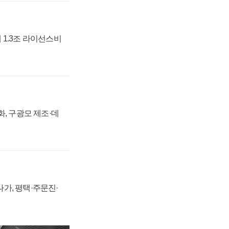
 1.3조 라이선스비
강화, 구광모 제조·데
가, 평택·주문진·