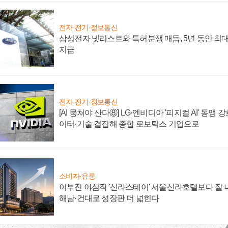
전자·전기·정보통신
삼성전자 넷리스트와 특허분쟁 매듭, 5년 동안 최대
지급
전자·전기·정보통신
[AI 뭉쳐야 산다⑧] LG·엔비디아 '피지컬 AI' 동맹 
이터·기술 결집해 종합 로보틱스 기업으로
소비자·유통
이부진 야심작 '신라스테이' 서울신라호텔보다 잘 나
해남·건대로 성장판 더 넓힌다