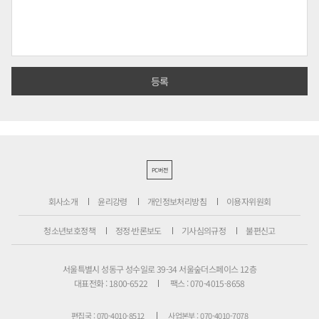
PC버전
회사소개
윤리강령
개인정보처리방침
이용자위원회
청소년보호정책
정정·반론보도
기사심의규정
불편신고
서울특별시 성동구 성수일로 39-34 서울숲더스페이스 12층
대표전화 : 1800-6522
팩스 : 070-4015-8658
편집국 : 070-4010-8512
사업본부 : 070-4010-7078