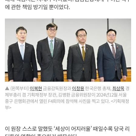
에 관한 책임 방기일 뿐이었다.
▲ (왼쪽부터)
이복현
금융감독원장과
이창용
한국은행 총재,
최상목
경
제부총리 겸 기획재정부 장관, 김병환 금융위원장이 2024년12월 서울
중구 은행회관에서 열린 F4회의에 참석해 사진을 찍고 있다. <기획재정
부>
이 원장 스스로 말했듯 ‘세상이 어지러울’ 때일수록 당국 리