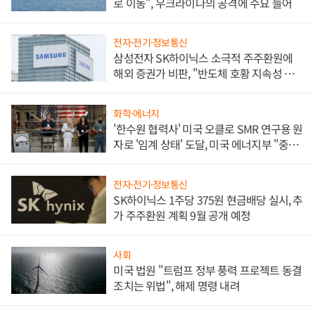
로 이동", 우크라이나의 공격에 수요 늘어
전자·전기·정보통신
삼성전자 SK하이닉스 소극적 주주환원에
해외 증권가 비판, "반도체 호황 지속성 의
문"
화학·에너지
'한수원 협력사' 미국 오클로 SMR 연구용 원
자로 '임계 상태' 도달, 미국 에너지부 "중요
한 이정표"
전자·전기·정보통신
SK하이닉스 1주당 375원 현금배당 실시, 추
가 주주환원 계획 9월 공개 예정
사회
미국 법원 "트럼프 정부 풍력 프로젝트 동결
조치는 위법", 해제 명령 내려