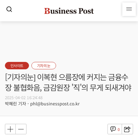
인사이트
기자의 눈
[기자의눈] 이복현 으름장에 커지는 금융수
장 불협화음, 금감원장 '직'의 무게 되새겨야
2025-04-02 16:24:48
박혜린 기자 - phl@businesspost.co.kr
0