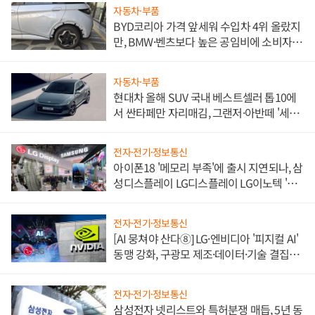
자동차·부품
BYD코리아 가격 앞세워 수입차 4위 올랐지
만, BMW·벤츠보다 높은 공임비에 소비자
불만 폭발
자동차·부품
현대차 올해 SUV 국내 베스트셀러 톱10에
서 싼타페만 자리매김, 그랜저·아반떼 '세단
쌍끌이'로 내수 방어
전자·전기·정보통신
아이폰18 '메모리 부족'에 출시 지연되나, 삼
성디스플레이 LG디스플레이 LG이노텍 '탈
애플' 수익 다각화 속도
전자·전기·정보통신
[AI 뭉쳐야 산다⑧] LG·엔비디아 '피지컬 AI'
동맹 강화, 구광모 제조·데이터·기술 결집
해 종합 로보틱스 기업으로
전자·전기·정보통신
삼성전자 넷리스트와 특허분쟁 매듭, 5년 동