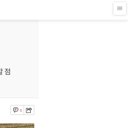
할 점
0