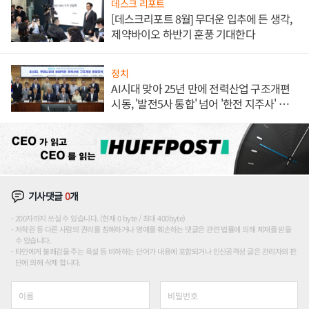
데스크 리포트
[데스크리포트 8월] 무더운 입추에 든 생각,
제약바이오 하반기 훈풍 기대한다
정치
AI시대 맞아 25년 만에 전력산업 구조개편
시동, '발전5사 통합' 넘어 '한전 지주사' 재편
론도
기사댓글
0
개
200자까지 쓰실 수 있습니다. (현재 0 byte / 최대 400byte)
저작권 등 다른 사람의 권리를 침해하거나 명예를 훼손하는 댓글은 관련 법률에 의해 제재를 받을
수 있습니다.
타인에게 불쾌감을 주는 욕설 등 비하하는 단어가 내용에 포함되거나 인신공격성 글은 관리자의 판
단에 의해 삭제 합니다.