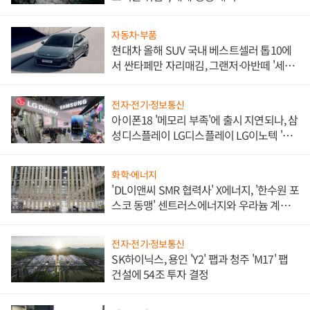
자동차·부품
현대차 올해 SUV 국내 베스트셀러 톱10에
서 싼타페만 자리매김, 그랜저·아반떼 '세단
쌍끌이'로 내수 방어
전자·전기·정보통신
아이폰18 '메모리 부족'에 출시 지연되나, 삼
성디스플레이 LG디스플레이 LG이노텍 '탈
애플' 수익 다각화 속도
화학·에너지
'DL이앤씨 SMR 협력사' X에너지, '한수원 포
스코 동맹' 센트러스에너지와 우라늄 계약
체결
전자·전기·정보통신
SK하이닉스, 용인 'Y2' 팹과 청주 'M17' 팹
건설에 54조 투자 결정