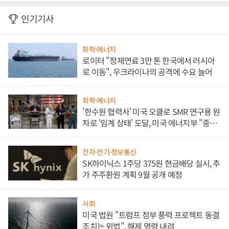
인기기사
화학·에너지
로이터 "정제연료 3만 톤 한국에서 러시아
로 이동", 우크라이나의 공격에 수요 늘어
화학·에너지
'한수원 협력사' 미국 오클로 SMR 연구용 원
자로 '임계 상태' 도달, 미국 에너지부 "중요
한 이정표"
전자·전기·정보통신
SK하이닉스 1주당 375원 현금배당 실시, 추
가 주주환원 계획 9월 공개 예정
사회
미국 법원 "트럼프 정부 풍력 프로젝트 동결
조치는 위법", 해제 명령 내려