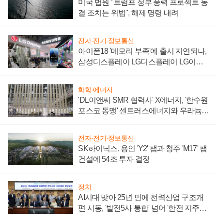
미국 법원 "트럼프 정부 풍력 프로젝트 동
결 조치는 위법", 해제 명령 내려
전자·전기·정보통신
아이폰18 '메모리 부족'에 출시 지연되나,
삼성디스플레이 LG디스플레이 LG이노
텍 '탈애플' 수익 다각화 속도
화학·에너지
'DL이앤씨 SMR 협력사' X에너지, '한수원
포스코 동맹' 센트러스에너지와 우라늄
계약 체결
전자·전기·정보통신
SK하이닉스, 용인 'Y2' 팹과 청주 'M17' 팹
건설에 54조 투자 결정
정치
AI시대 맞아 25년 만에 전력산업 구조개
편 시동, '발전5사 통합' 넘어 '한전 지주사'