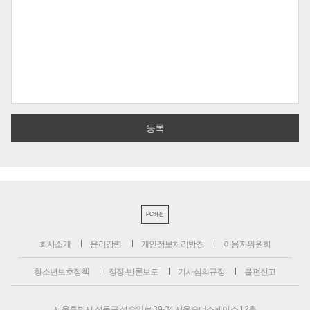
PC버전
회사소개
윤리강령
개인정보처리방침
이용자위원회
청소년보호정책
정정·반론보도
기사심의규정
불편신고
서울특별시 성동구 성수일로 39-34 서울숲더스페이스 12층