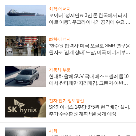
화학·에너지
로이터 "정제연료 3만 톤 한국에서 러시
아로 이동", 우크라이나의 공격에 수요 늘
어
화학·에너지
'한수원 협력사' 미국 오클로 SMR 연구용
원자로 '임계 상태' 도달, 미국 에너지부
"중요한 이정표"
자동차·부품
현대차 올해 SUV 국내 베스트셀러 톱10
에서 싼타페만 자리매김, 그랜저·아반떼
'세단 쌍끌이'로 내수 방어
전자·전기·정보통신
SK하이닉스 1주당 375원 현금배당 실시,
추가 주주환원 계획 9월 공개 예정
사회