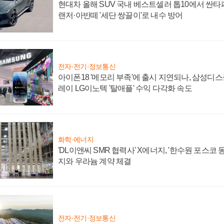
현대차 올해 SUV 국내 베스트셀러 톱10에서 싼타
랜저·아반떼 '세단 쌍끌이'로 내수 방어
전자·전기·정보통신
아이폰18 '메모리 부족'에 출시 지연되나, 삼성디
레이 LG이노텍 '탈애플' 수익 다각화 속도
화학·에너지
'DL이앤씨 SMR 협력사' X에너지, '한수원 포스코
지와 우라늄 계약 체결
전자·전기·정보통신