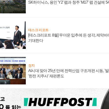
SK하이닉스, 용인 'Y2' 팹과 청주 'M17' 팹 건설에 
데스크 리포트
[데스크리포트 8월] 무더운 입추에 든 생각, 제약
기대한다
정치
AI시대 맞아 25년 만에 전력산업 구조개편 시동, '
'한전 지주사' 재편론도