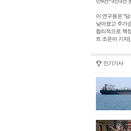
만9천~3만3천 
이 연구원은 “당초
낮아졌고 주가순자
합리적으로 책정
트 조은아 기자]
인기기사