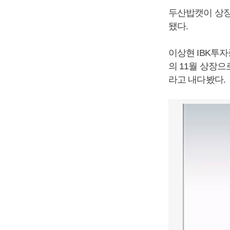
두산밥캣이 상장
됐다.
이상현 IBK투자
의 11월 상장
라고 내다봤다.