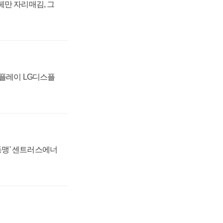
페만 자리매김, 그
스플레이 LG디스플
 동맹' 센트러스에너