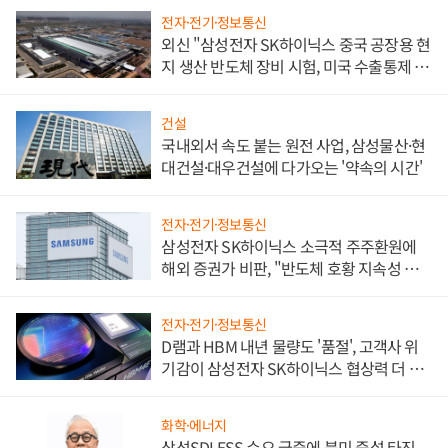
전자·전기·정보통신
외신 "삼성전자 SK하이닉스 중국 공장용 현
지 생산 반도체 장비 시험, 미국 수출통제 대
비"
건설
국내외서 속도 붙는 원전 사업, 삼성물산·현
대건설·대우건설에 다가오는 '약속의 시간'
전자·전기·정보통신
삼성전자 SK하이닉스 소극적 주주환원에
해외 증권가 비판, "반도체 호황 지속성 의
문"
전자·전기·정보통신
D램과 HBM 내년 물량도 '품절', 고객사 위
기감이 삼성전자 SK하이닉스 협상력 더 키
워
화학·에너지
삼성SDI ESS 수요 급증에 북미 증설 타진,