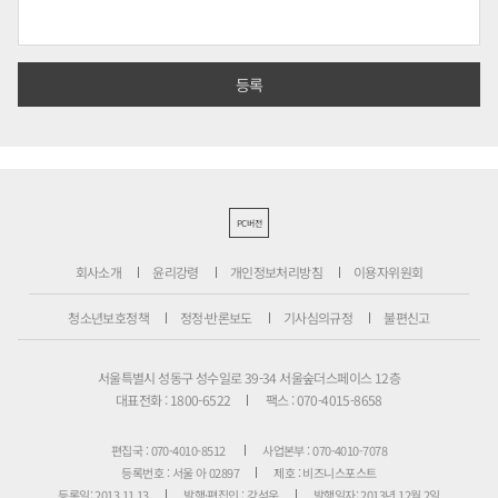
PC버전
회사소개
윤리강령
개인정보처리방침
이용자위원회
청소년보호정책
정정·반론보도
기사심의규정
불편신고
서울특별시 성동구 성수일로 39-34 서울숲더스페이스 12층
대표전화 : 1800-6522
팩스 : 070-4015-8658
편집국 : 070-4010-8512
사업본부 : 070-4010-7078
등록번호 : 서울 아 02897
제호 : 비즈니스포스트
등록일: 2013.11.13
발행·편집인 : 강석운
발행일자: 2013년 12월 2일