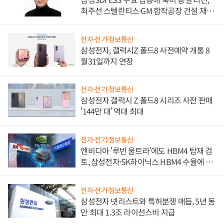
최주선 스텔란티스·GM 합작공장 건설 재추
진하나
전자·전기·정보통신
삼성전자, 갤럭시Z 폴드8 사전예약 개통 8
월31일까지 연장
전자·전기·정보통신
삼성전자 갤럭시 Z 폴드8 시리즈 사전 판매
'144만 대' 역대 최대
전자·전기·정보통신
엔비디아 '루빈 울트라'에도 HBM4 탑재 검
토, 삼성전자·SK하이닉스 HBM4 수율에 주
도권 갈린다
전자·전기·정보통신
삼성전자 넷리스트와 특허분쟁 매듭, 5년 동
안 최대 1.3조 라이선스비 지급