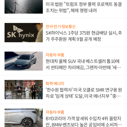
미국 법원 "트럼프 정부 풍력 프로젝트 동결
조치는 위법", 해제 명령 내려
전자·전기·정보통신
SK하이닉스 1주당 375원 현금배당 실시, 추
가 주주환원 계획 9월 공개 예정
자동차·부품
현대차 올해 SUV 국내 베스트셀러 톱10에
서 싼타페만 자리매김, 그랜저·아반떼 '세단
쌍끌이'로 내수 방어
화학·에너지
'한수원 협력사' 미국 오클로 SMR 연구용 원
자로 '임계 상태' 도달, 미국 에너지부 "중요
한 이정표"
자동차·부품
BYD코리아 가격 앞세워 수입차 4위 올랐지
만, BMW·벤츠보다 높은 공임비에 소비자