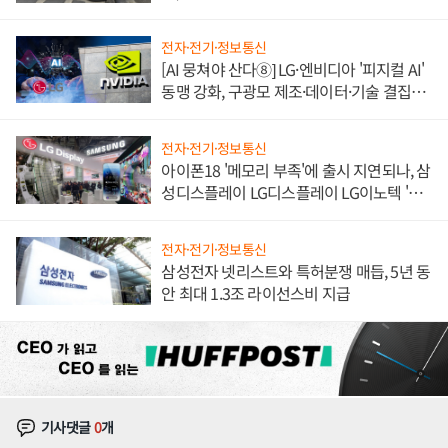
불만 폭발
전자·전기·정보통신
[AI 뭉쳐야 산다⑧] LG·엔비디아 '피지컬 AI'
동맹 강화, 구광모 제조·데이터·기술 결집
해 종합 로보틱스 기업으로
전자·전기·정보통신
아이폰18 '메모리 부족'에 출시 지연되나, 삼
성디스플레이 LG디스플레이 LG이노텍 '탈
애플' 수익 다각화 속도
전자·전기·정보통신
삼성전자 넷리스트와 특허분쟁 매듭, 5년 동
안 최대 1.3조 라이선스비 지급
기사댓글
0
개