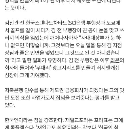
영역을 만들어 최고가 된 이후 다시 새로운 도전에 나선다
는 뜻이다.
김진관 전 한국스탠다드차타드(SC)은행 부행장과 도쿄에
서 골프를 같이 치다가 김 전 부행장이 친 공에 눈을 맞고 쓰
러져 의식을 잃었는데 깨어나자마자 “사내대장부가 눈 하
나 없으면 어떻습니까. 그것보다는 오늘 일을 통해 김 지점
장님과 좋은 인연을 맺었으니 그것으로 된 것 아니겠습니
까”라고 말한 일화가 유명하다. 김 전 부행장은 이후
최윤
의
회사에 들어와 ‘무대리’ 광고시리즈를 만들며 러시앤캐쉬
성장에 크게 기여했다.
저축은행 인수를 통해 제도권 금융회사가 되겠다는 그의 잇
단 도전 또한 사업가로서 집념을 보여준다는 평가를 받고
있다.
한국인이라는 점을 강조한다. 재일교포라는 꼬리표는 그에
게 콤플렉스다. ‘재일교포
최윤
’이라는 말보다 ‘한국인
최