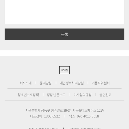
PC버전
회사소개
윤리강령
개인정보처리방침
이용자위원회
청소년보호정책
정정·반론보도
기사심의규정
불편신고
서울특별시 성동구 성수일로 39-34 서울숲더스페이스 12층
대표전화 : 1800-6522
팩스 : 070-4015-8658