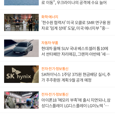
로 이동", 우크라이나의 공격에 수요 늘어
화학·에너지
'한수원 협력사' 미국 오클로 SMR 연구용 원
자로 '임계 상태' 도달, 미국 에너지부 "중요
한 이정표"
자동차·부품
현대차 올해 SUV 국내 베스트셀러 톱10에
서 싼타페만 자리매김, 그랜저·아반떼 '세단
쌍끌이'로 내수 방어
전자·전기·정보통신
SK하이닉스 1주당 375원 현금배당 실시, 추
가 주주환원 계획 9월 공개 예정
전자·전기·정보통신
아이폰18 '메모리 부족'에 출시 지연되나, 삼
성디스플레이 LG디스플레이 LG이노텍 '탈
애플' 수익 다각화 속도