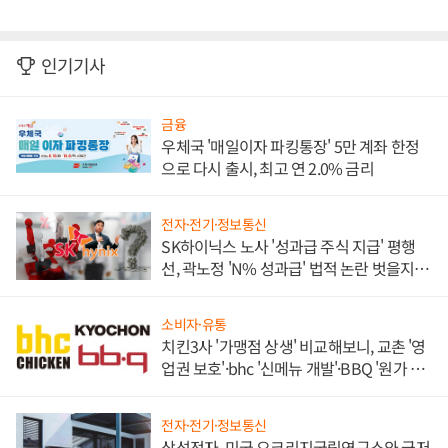
인기기사
금융
우체국 '매일이자 파킹통장' 5만 계좌 한정
으로 다시 출시, 최고 연 2.0% 금리
전자·전기·정보통신
SK하이닉스 노사 '성과급 주식 지급' 평행
선, 곽노정 'N% 성과급' 법적 논란 벗을지 주
목
소비자·유통
치킨3사 '가맹점 상생' 비교해보니, 교촌 '영
업권 보호'·bhc '신메뉴 개발'·BBQ '원가 부
담'
전자·전기·정보통신
삼성전자, 미국 오크리지국립연구소와 극저