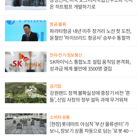
온 히트펌프 개발하기로
항공·물류
파라타항공 내년 미주 장거리 노선 첫 도전,
윤철민 '하이브리드 항공사' 승부수 통할까
전자·전기·정보통신
SK하이닉스 통합노조 설립 움직임 본격화,
성과급 체계 불만에 3500명 결집
공기업
강원랜드 정책 불확실성에 중장기 비전 '흔
들', 신임 사장의 정부 설득 과제 무거워져
소비자·유통
[현장] 롯데마트 야심작 '부산 물류센터' 가
보니, 장보기 상품 자동으로 담는 '로봇 400
대' 장관