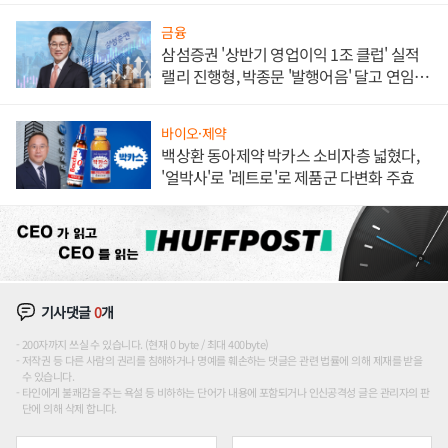
금융
삼섬증권 '상반기 영업이익 1조 클럽' 실적
랠리 진행형, 박종문 '발행어음' 달고 연임 향
하나
바이오·제약
백상환 동아제약 박카스 소비자층 넓혔다,
'얼박사'로 '레트로'로 제품군 다변화 주효
기사댓글
0
개
200자까지 쓰실 수 있습니다. (현재 0 byte / 최대 400byte)
저작권 등 다른 사람의 권리를 침해하거나 명예를 훼손하는 댓글은 관련 법률에 의해 제재를 받을
수 있습니다.
타인에게 불쾌감을 주는 욕설 등 비하하는 단어가 내용에 포함되거나 인신공격성 글은 관리자의 판
단에 의해 삭제 합니다.