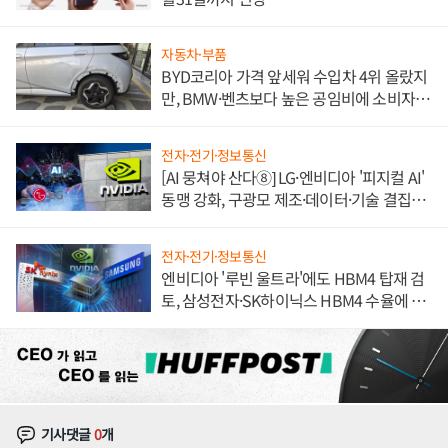
자동차·부품
BYD코리아 가격 앞세워 수입차 4위 올랐지
만, BMW·벤츠보다 높은 공임비에 소비자
불만 폭발
전자·전기·정보통신
[AI 뭉쳐야 산다⑧] LG·엔비디아 '피지컬 AI'
동맹 강화, 구광모 제조·데이터·기술 결집
해 종합 로보틱스 기업으로
전자·전기·정보통신
엔비디아 '루빈 울트라'에도 HBM4 탑재 검
토, 삼성전자·SK하이닉스 HBM4 수율에 주
도권 갈린다
기사댓글
0
개