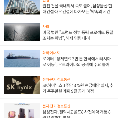
원전 건설 국내외서 속도 붙어, 삼성물산·현
대건설·대우건설에 다가오는 '약속의 시간'
사회
미국 법원 "트럼프 정부 풍력 프로젝트 동결
조치는 위법", 해제 명령 내려
화학·에너지
로이터 "정제연료 3만 톤 한국에서 러시아
로 이동", 우크라이나의 공격에 수요 늘어
전자·전기·정보통신
SK하이닉스 1주당 375원 현금배당 실시, 추
가 주주환원 계획 9월 공개 예정
전자·전기·정보통신
삼성전자, 갤럭시Z 폴드8 사전예약 개통 8
월31일까지 연장