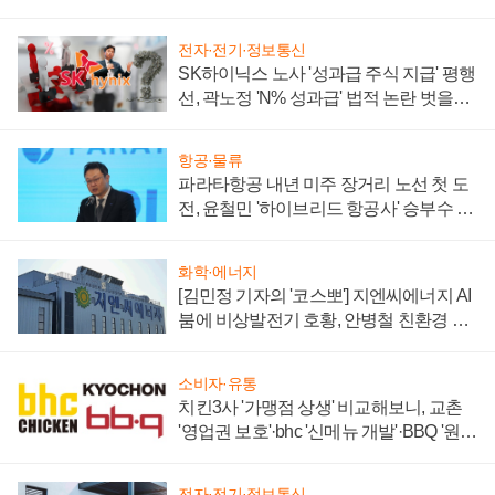
전자·전기·정보통신
SK하이닉스 노사 '성과급 주식 지급' 평행
선, 곽노정 'N% 성과급' 법적 논란 벗을지
주목
항공·물류
파라타항공 내년 미주 장거리 노선 첫 도
전, 윤철민 '하이브리드 항공사' 승부수 통
할까
화학·에너지
[김민정 기자의 '코스뽀'] 지엔씨에너지 AI
붐에 비상발전기 호황, 안병철 친환경 에
너지 발전전문기업 향한다
소비자·유통
치킨3사 '가맹점 상생' 비교해보니, 교촌
'영업권 보호'·bhc '신메뉴 개발'·BBQ '원가
부담'
전자·전기·정보통신