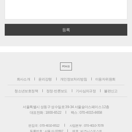
PC버전
회사소개
윤리강령
개인정보처리방침
이용자위원회
청소년보호정책
정정·반론보도
기사심의규정
불편신고
서울특별시 성동구 성수일로 39-34 서울숲더스페이스 12층
대표전화 : 1800-6522
팩스 : 070-4015-8658
편집국 : 070-4010-8512
사업본부 : 070-4010-7078
등록번호 : 서울 아 02897
제호 : 비즈니스포스트