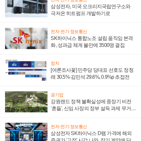
삼성전자, 미국 오크리지국립연구소와
극저온 히트펌프 개발하기로
전자·전기·정보통신
SK하이닉스 통합노조 설립 움직임 본격
화, 성과급 체계 불만에 3500명 결집
정치
[여론조사꽃] 민주당 당대표 선호도 정청
래 30.5%·김민석 29.6%, 0.9%p 초접전
공기업
강원랜드 정책 불확실성에 중장기 비전
'흔들', 신임 사장의 정부 설득 과제 무거워
져
전자·전기·정보통신
삼성전자 SK하이닉스 D램 가격에 해외
증권가 '고점' 시각 나와, 장기 계약에 단점