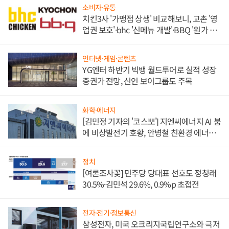
소비자·유통
치킨3사 '가맹점 상생' 비교해보니, 교촌 '영
업권 보호'·bhc '신메뉴 개발'·BBQ '원가 부
담'
인터넷·게임·콘텐츠
YG엔터 하반기 빅뱅 월드투어로 실적 성장
증권가 전망, 신인 보이그룹도 주목
화학·에너지
[김민정 기자의 '코스뽀'] 지엔씨에너지 AI 붐
에 비상발전기 호황, 안병철 친환경 에너지
발전전문기업 향한다
정치
[여론조사꽃] 민주당 당대표 선호도 정청래
30.5%·김민석 29.6%, 0.9%p 초접전
전자·전기·정보통신
삼성전자, 미국 오크리지국립연구소와 극저