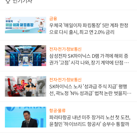
인기기사
금융
우체국 '매일이자 파킹통장' 5만 계좌 한정
으로 다시 출시, 최고 연 2.0% 금리
전자·전기·정보통신
삼성전자 SK하이닉스 D램 가격에 해외 증
권가 '고점' 시각 나와, 장기 계약에 단점 부
각
전자·전기·정보통신
SK하이닉스 노사 '성과급 주식 지급' 평행
선, 곽노정 'N% 성과급' 법적 논란 벗을지 주
목
항공·물류
파라타항공 내년 미주 장거리 노선 첫 도전,
윤철민 '하이브리드 항공사' 승부수 통할까