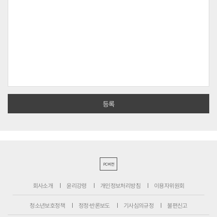
PC버전
회사소개
윤리강령
개인정보처리방침
이용자위원회
청소년보호정책
정정·반론보도
기사심의규정
불편신고