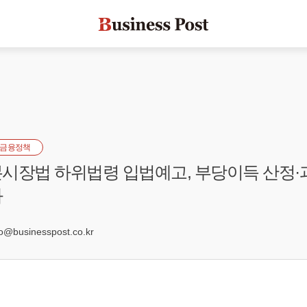
금융정책
시장법 하위법령 입법예고, 부당이득 산정·
화
5
businesspost.co.kr