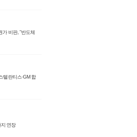
가 비판, "반도체
 스텔란티스·GM 합
까지 연장