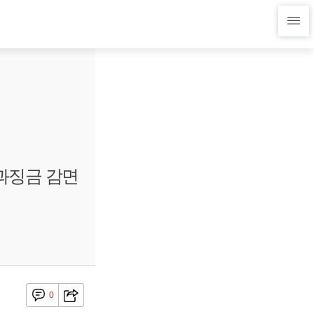
과징금 감면
0