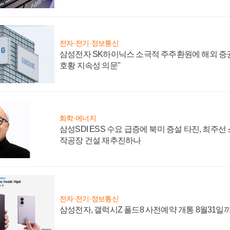
전자·전기·정보통신
삼성전자 SK하이닉스 소극적 주주환원에 해외 증권
호황 지속성 의문"
화학·에너지
삼성SDI ESS 수요 급증에 북미 증설 타진, 최주선
작공장 건설 재추진하나
전자·전기·정보통신
삼성전자, 갤럭시Z 폴드8 사전예약 개통 8월31일