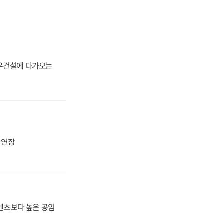
대우건설에 다가오는
지 연장
·벤츠보다 높은 공임