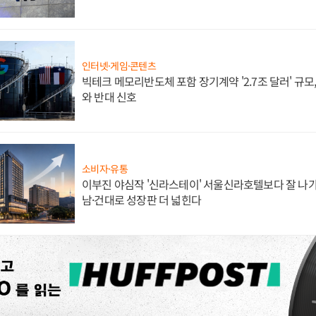
인터넷·게임·콘텐츠
빅테크 메모리반도체 포함 장기계약 '2.7조 달러' 규모,
와 반대 신호
소비자·유통
이부진 야심작 '신라스테이' 서울신라호텔보다 잘 나가
남·건대로 성장판 더 넓힌다