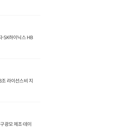
자·SK하이닉스 HB
.3조 라이선스비 지
화, 구광모 제조·데이