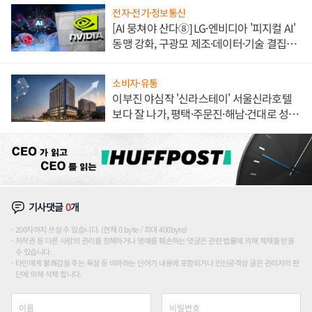
전자·전기·정보통신
[AI 뭉쳐야 산다⑧] LG·엔비디아 '피지컬 AI'
동맹 강화, 구광모 제조·데이터·기술 결집
해 종합 로보틱스 기업으로
소비자·유통
이부진 야심작 '신라스테이' 서울신라호텔
보다 잘 나가, 평택·주문진·해남·건대로 성
장판 더 넓힌다
기사댓글
0
개
200자까지 쓰실 수 있습니다. (현재 0 byte / 최대 400byte)
저작권 등 다른 사람의 권리를 침해하거나 명예를 훼손하는 댓글은 관련 법률에 의해 제재를 받을
수 있습니다.
타인에게 불쾌감을 주는 욕설 등 비하하는 단어가 내용에 포함되거나 인신공격성 글은 관리자의 판
단에 의해 삭제 합니다.