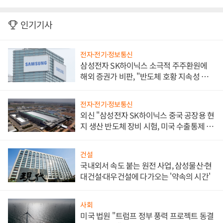
인기기사
전자·전기·정보통신
삼성전자 SK하이닉스 소극적 주주환원에
해외 증권가 비판, "반도체 호황 지속성 의
문"
전자·전기·정보통신
외신 "삼성전자 SK하이닉스 중국 공장용 현
지 생산 반도체 장비 시험, 미국 수출통제 대
비"
건설
국내외서 속도 붙는 원전 사업, 삼성물산·현
대건설·대우건설에 다가오는 '약속의 시간'
사회
미국 법원 "트럼프 정부 풍력 프로젝트 동결