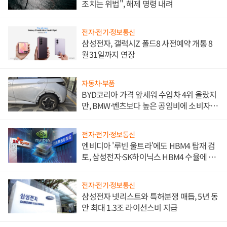
조치는 위법", 해제 명령 내려
전자·전기·정보통신
삼성전자, 갤럭시Z 폴드8 사전예약 개통 8
월31일까지 연장
자동차·부품
BYD코리아 가격 앞세워 수입차 4위 올랐지
만, BMW·벤츠보다 높은 공임비에 소비자
불만 폭발
전자·전기·정보통신
엔비디아 '루빈 울트라'에도 HBM4 탑재 검
토, 삼성전자·SK하이닉스 HBM4 수율에 주
도권 갈린다
전자·전기·정보통신
삼성전자 넷리스트와 특허분쟁 매듭, 5년 동
안 최대 1.3조 라이선스비 지급