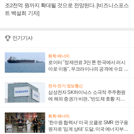
조2천억 원까지 확대될 것으로 전망된다. [비즈니스포스
트 백설희 기자]
인기기사
화학·에너지
로이터 "정제연료 3만 톤 한국에서 러시
아로 이동", 우크라이나의 공격에 수요 늘
어
전자·전기·정보통신
삼성전자 SK하이닉스 소극적 주주환원
에 해외 증권가 비판, "반도체 호황 지속
성 의문"
화학·에너지
'한수원 협력사' 미국 오클로 SMR 연구용
원자로 '임계 상태' 도달, 미국 에너지부