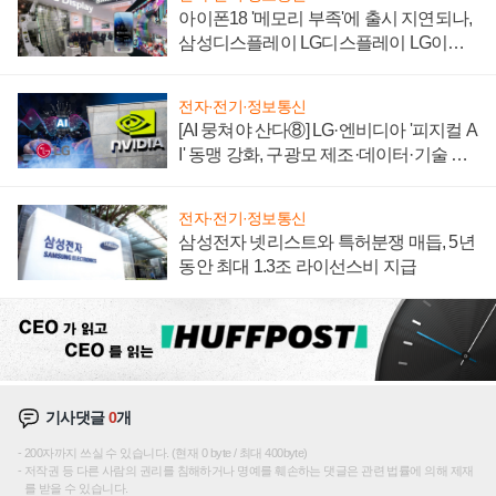
아이폰18 '메모리 부족'에 출시 지연되나,
삼성디스플레이 LG디스플레이 LG이노
텍 '탈애플' 수익 다각화 속도
전자·전기·정보통신
[AI 뭉쳐야 산다⑧] LG·엔비디아 '피지컬 A
I' 동맹 강화, 구광모 제조·데이터·기술 결
집해 종합 로보틱스 기업으로
전자·전기·정보통신
삼성전자 넷리스트와 특허분쟁 매듭, 5년
동안 최대 1.3조 라이선스비 지급
기사댓글
0
개
200자까지 쓰실 수 있습니다. (현재 0 byte / 최대 400byte)
저작권 등 다른 사람의 권리를 침해하거나 명예를 훼손하는 댓글은 관련 법률에 의해 제재
를 받을 수 있습니다.