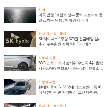
"중요한 이정표"
사회
미국 법원 "트럼프 정부 풍력 프로젝트 동
결 조치는 위법", 해제 명령 내려
전자·전기·정보통신
SK하이닉스 1주당 375원 현금배당 실시,
추가 주주환원 계획 9월 공개 예정
자동차·부품
BYD코리아 가격 앞세워 수입차 4위 올랐
지만, BMW·벤츠보다 높은 공임비에 소비
자 불만 폭발
자동차·부품
현대차 올해 SUV 국내 베스트셀러 톱10
에서 싼타페만 자리매김, 그랜저·아반떼
'세단 쌍끌이'로 내수 방어
전자·전기·정보통신