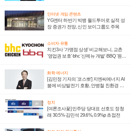
할까
인터넷·게임·콘텐츠
YG엔터 하반기 빅뱅 월드투어로 실적 성
장 증권가 전망, 신인 보이그룹도 주목
소비자·유통
치킨3사 '가맹점 상생' 비교해보니, 교촌
'영업권 보호'·bhc '신메뉴 개발'·BBQ '원가
부담'
화학·에너지
[김민정 기자의 '코스뽀'] 지엔씨에너지 AI
붐에 비상발전기 호황, 안병철 친환경 에
너지 발전전문기업 향한다
정치
[여론조사꽃] 민주당 당대표 선호도 정청
래 30.5%·김민석 29.6%, 0.9%p 초접전