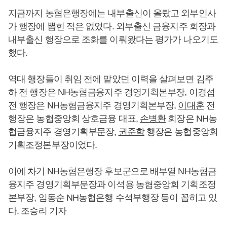
지금까지 농협은행장에는 내부출신이 올랐고 외부인사
가 행장에 뽑힌 적은 없었다. 외부출신 금융지주 회장과
내부출신 행장으로 조화를 이뤄왔다는 평가가 나오기도
했다.
역대 행장들이 취임 전에 맡았던 이력을 살펴보면 김주
하 전 행장은 NH농협금융지주 경영기획본부장,
이경섭
전 행장은 NH농협금융지주 경영기획본부장,
이대훈
전
행장은 농협중앙회 상호금융 대표,
손병환
회장은 NH농
협금융지주 경영기획부문장,
권준학
행장은 농협중앙회
기획조정본부장이었다.
이에 차기 NH농협은행장 후보군으로 배부열 NH농협금
융지주 경영기획부문장과 이석용 농협중앙회 기획조정
본부장, 임동순 NH농협은행 수석부행장 등이 꼽히고 있
다. 조승리 기자