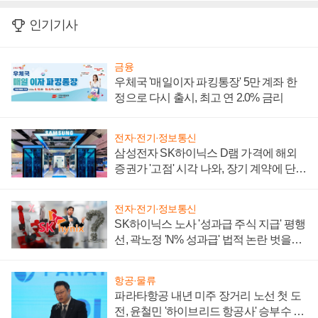
인기기사
금융
우체국 '매일이자 파킹통장' 5만 계좌 한
정으로 다시 출시, 최고 연 2.0% 금리
전자·전기·정보통신
삼성전자 SK하이닉스 D램 가격에 해외
증권가 '고점' 시각 나와, 장기 계약에 단점
부각
전자·전기·정보통신
SK하이닉스 노사 '성과급 주식 지급' 평행
선, 곽노정 'N% 성과급' 법적 논란 벗을지
주목
항공·물류
파라타항공 내년 미주 장거리 노선 첫 도
전, 윤철민 '하이브리드 항공사' 승부수 통