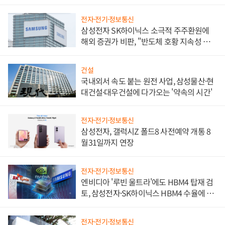
비"
전자·전기·정보통신
삼성전자 SK하이닉스 소극적 주주환원에
해외 증권가 비판, "반도체 호황 지속성 의
문"
건설
국내외서 속도 붙는 원전 사업, 삼성물산·현
대건설·대우건설에 다가오는 '약속의 시간'
전자·전기·정보통신
삼성전자, 갤럭시Z 폴드8 사전예약 개통 8
월31일까지 연장
전자·전기·정보통신
엔비디아 '루빈 울트라'에도 HBM4 탑재 검
토, 삼성전자·SK하이닉스 HBM4 수율에 주
도권 갈린다
전자·전기·정보통신