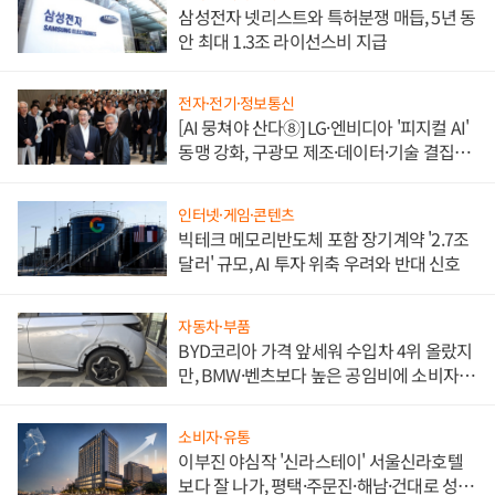
삼성전자 넷리스트와 특허분쟁 매듭, 5년 동
안 최대 1.3조 라이선스비 지급
전자·전기·정보통신
[AI 뭉쳐야 산다⑧] LG·엔비디아 '피지컬 AI'
동맹 강화, 구광모 제조·데이터·기술 결집
해 종합 로보틱스 기업으로
인터넷·게임·콘텐츠
빅테크 메모리반도체 포함 장기계약 '2.7조
달러' 규모, AI 투자 위축 우려와 반대 신호
자동차·부품
BYD코리아 가격 앞세워 수입차 4위 올랐지
만, BMW·벤츠보다 높은 공임비에 소비자
불만 폭발
소비자·유통
이부진 야심작 '신라스테이' 서울신라호텔
보다 잘 나가, 평택·주문진·해남·건대로 성