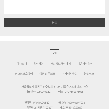
PC버전
회사소개
윤리강령
개인정보처리방침
이용자위원회
청소년보호정책
정정·반론보도
기사심의규정
불편신고
서울특별시 성동구 성수일로 39-34 서울숲더스페이스 12층
대표전화 : 1800-6522
팩스 : 070-4015-8658
편집국 : 070-4010-8512
사업본부 : 070-4010-7078
등록번호 : 서울 아 02897
제호 : 비즈니스포스트