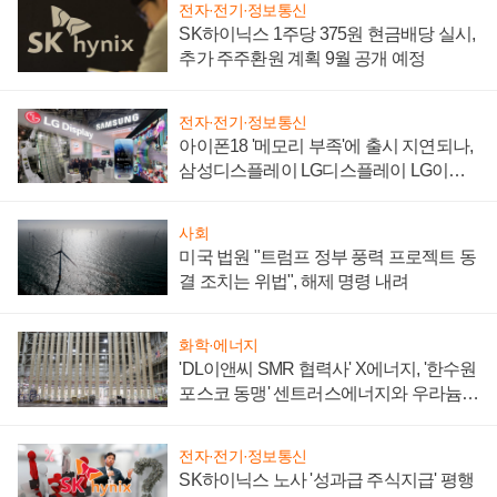
전자·전기·정보통신
SK하이닉스 1주당 375원 현금배당 실시,
추가 주주환원 계획 9월 공개 예정
전자·전기·정보통신
아이폰18 '메모리 부족'에 출시 지연되나,
삼성디스플레이 LG디스플레이 LG이노
텍 '탈애플' 수익 다각화 속도
사회
미국 법원 "트럼프 정부 풍력 프로젝트 동
결 조치는 위법", 해제 명령 내려
화학·에너지
'DL이앤씨 SMR 협력사' X에너지, '한수원
포스코 동맹' 센트러스에너지와 우라늄
계약 체결
전자·전기·정보통신
SK하이닉스 노사 '성과급 주식지급' 평행