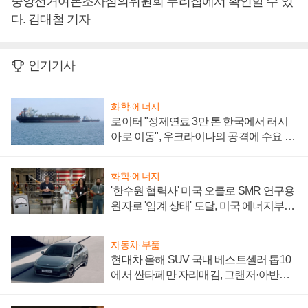
중앙선거여론조사심의위원회 누리집에서 확인할 수 있
다. 김대철 기자
인기기사
화학·에너지
로이터 "정제연료 3만 톤 한국에서 러시
아로 이동", 우크라이나의 공격에 수요 늘
어
화학·에너지
'한수원 협력사' 미국 오클로 SMR 연구용
원자로 '임계 상태' 도달, 미국 에너지부
"중요한 이정표"
자동차·부품
현대차 올해 SUV 국내 베스트셀러 톱10
에서 싼타페만 자리매김, 그랜저·아반떼
'세단 쌍끌이'로 내수 방어