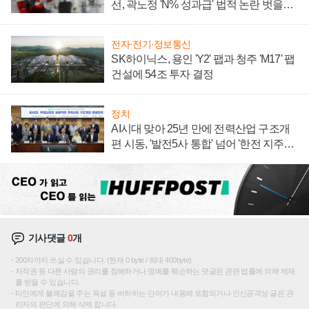
선, 곽노정 'N% 성과급' 법적 논란 벗을지
주목
전자·전기·정보통신
SK하이닉스, 용인 'Y2' 팹과 청주 'M17' 팹
건설에 54조 투자 결정
정치
AI시대 맞아 25년 만에 전력산업 구조개
편 시동, '발전5사 통합' 넘어 '한전 지주사'
재편론도
기사댓글
0
개
200자까지 쓰실 수 있습니다. (현재 0 byte / 최대 400byte)
저작권 등 다른 사람의 권리를 침해하거나 명예를 훼손하는 댓글은 관련 법률에 의해 제재
를 받을 수 있습니다.
타인에게 불쾌감을 주는 욕설 등 비하하는 단어가 내용에 포함되거나 인신공격성 글은 관
리자의 판단에 의해 삭제 합니다.