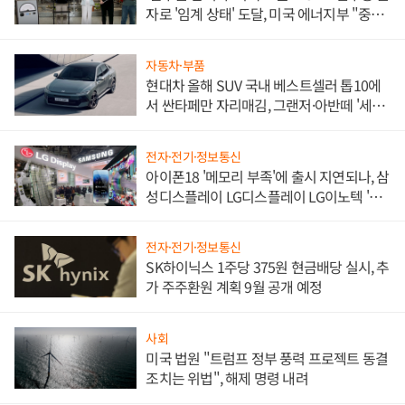
자로 '임계 상태' 도달, 미국 에너지부 "중요
한 이정표"
자동차·부품
현대차 올해 SUV 국내 베스트셀러 톱10에
서 싼타페만 자리매김, 그랜저·아반떼 '세단
쌍끌이'로 내수 방어
전자·전기·정보통신
아이폰18 '메모리 부족'에 출시 지연되나, 삼
성디스플레이 LG디스플레이 LG이노텍 '탈
애플' 수익 다각화 속도
전자·전기·정보통신
SK하이닉스 1주당 375원 현금배당 실시, 추
가 주주환원 계획 9월 공개 예정
사회
미국 법원 "트럼프 정부 풍력 프로젝트 동결
조치는 위법", 해제 명령 내려