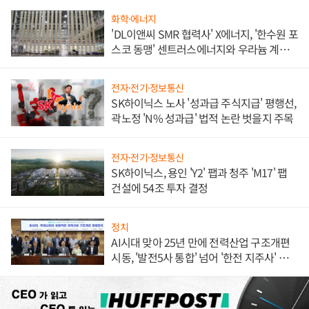
화학·에너지
'DL이앤씨 SMR 협력사' X에너지, '한수원 포
스코 동맹' 센트러스에너지와 우라늄 계약
체결
전자·전기·정보통신
SK하이닉스 노사 '성과급 주식지급' 평행선,
곽노정 'N% 성과급' 법적 논란 벗을지 주목
전자·전기·정보통신
SK하이닉스, 용인 'Y2' 팹과 청주 'M17' 팹
건설에 54조 투자 결정
정치
AI시대 맞아 25년 만에 전력산업 구조개편
시동, '발전5사 통합' 넘어 '한전 지주사' 재편
론도