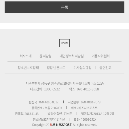
PC버전
회사소개
윤리강령
개인정보처리방침
이용자위원회
청소년보호정책
정정·반론보도
기사심의규정
불편신고
서울특별시 성동구 성수일로 39-34 서울숲더스페이스 12층
대표전화 : 1800-6522
팩스 : 070-4015-8658
편집국 : 070-4010-8512
사업본부 : 070-4010-7078
등록번호 : 서울 아 02897
제호 : 비즈니스포스트
등록일: 2013.11.13
발행·편집인 : 강석운
발행일자: 2013년 12월 2일
청소년보호책임자 : 강석운
ISSN : 2636-171X
Copyright ⓒ
B
USINESSPOST
. All rights reserved.