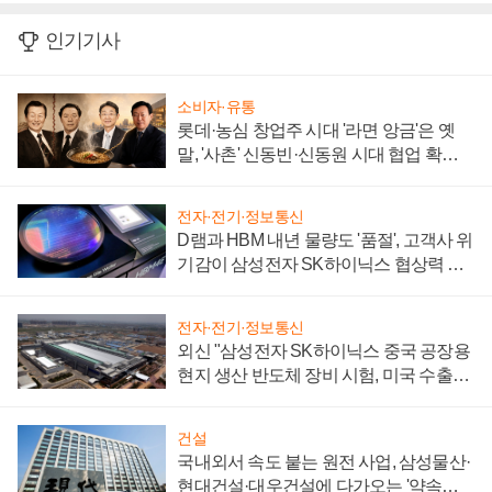
인기기사
소비자·유통
롯데·농심 창업주 시대 '라면 앙금'은 옛
말, '사촌' 신동빈·신동원 시대 협업 확대
일로
전자·전기·정보통신
D램과 HBM 내년 물량도 '품절', 고객사 위
기감이 삼성전자 SK하이닉스 협상력 더
키워
전자·전기·정보통신
외신 "삼성전자 SK하이닉스 중국 공장용
현지 생산 반도체 장비 시험, 미국 수출통
제 대비"
건설
국내외서 속도 붙는 원전 사업, 삼성물산·
현대건설·대우건설에 다가오는 '약속의