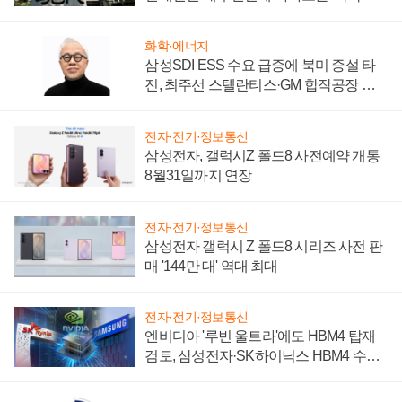
시간'
화학·에너지
삼성SDI ESS 수요 급증에 북미 증설 타
진, 최주선 스텔란티스·GM 합작공장 건
설 재추진하나
전자·전기·정보통신
삼성전자, 갤럭시Z 폴드8 사전예약 개통
8월31일까지 연장
전자·전기·정보통신
삼성전자 갤럭시 Z 폴드8 시리즈 사전 판
매 '144만 대' 역대 최대
전자·전기·정보통신
엔비디아 '루빈 울트라'에도 HBM4 탑재
검토, 삼성전자·SK하이닉스 HBM4 수율
에 주도권 갈린다