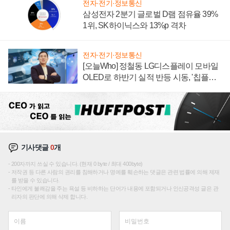
전자·전기·정보통신
삼성전자 2분기 글로벌 D램 점유율 39%
1위, SK하이닉스와 13%p 격차
전자·전기·정보통신
[오늘Who] 정철동 LG디스플레이 모바일
OLED로 하반기 실적 반등 시동, '칩플레
이션'에 가격 인하 압박은 부담
기사댓글
0
개
200자까지 쓰실 수 있습니다. (현재 0 byte / 최대 400byte)
저작권 등 다른 사람의 권리를 침해하거나 명예를 훼손하는 댓글은 관련 법률에 의해 제재
를 받을 수 있습니다.
타인에게 불쾌감을 주는 욕설 등 비하하는 단어가 내용에 포함되거나 인신공격성 글은 관
리자의 판단에 의해 삭제 합니다.