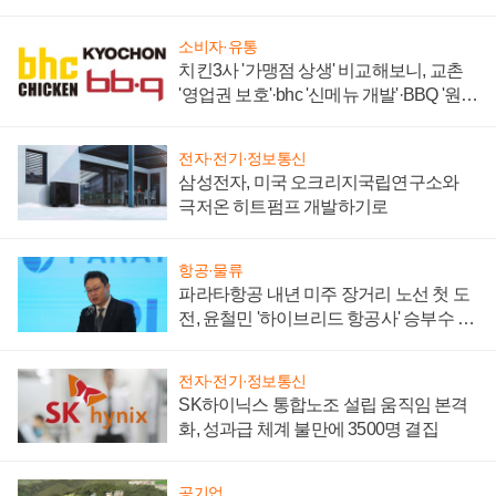
주목
소비자·유통
치킨3사 '가맹점 상생' 비교해보니, 교촌
'영업권 보호'·bhc '신메뉴 개발'·BBQ '원가
부담'
전자·전기·정보통신
삼성전자, 미국 오크리지국립연구소와
극저온 히트펌프 개발하기로
항공·물류
파라타항공 내년 미주 장거리 노선 첫 도
전, 윤철민 '하이브리드 항공사' 승부수 통
할까
전자·전기·정보통신
SK하이닉스 통합노조 설립 움직임 본격
화, 성과급 체계 불만에 3500명 결집
공기업