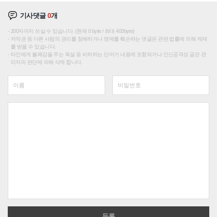
기사댓글
0
개
200자까지 쓰실 수 있습니다. (현재 0 byte / 최대 400byte)
저작권 등 다른 사람의 권리를 침해하거나 명예를 훼손하는 댓글은 관련 법률에 의해 제재
를 받을 수 있습니다.
타인에게 불쾌감을 주는 욕설 등 비하하는 단어가 내용에 포함되거나 인신공격성 글은 관
리자의 판단에 의해 삭제 합니다.