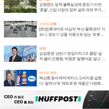
강원랜드 정책 불확실성에 중장기 비전
'흔들', 신임 사장의 정부 설득 과제 무거워
져
소비자·유통
[현장] 롯데마트 야심작 '부산 물류센터' 가
보니, 장보기 상품 자동으로 담는 '로봇 40
0대' 장관
금융
삼섬증권 '상반기 영업이익 1조 클럽' 실
적 랠리 진행형, 박종문 '발행어음' 달고 연
임 향하나
바이오·제약
백상환 동아제약 박카스 소비자층 넓혔
다, '얼박사'로 '레트로'로 제품군 다변화
주효