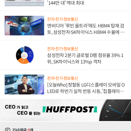
'144만 대' 역대 최대
전자·전기·정보통신
엔비디아 '루빈 울트라'에도 HBM4 탑재 검
토, 삼성전자·SK하이닉스 HBM4 수율에 주
도권 갈린다
전자·전기·정보통신
삼성전자 2분기 글로벌 D램 점유율 39% 1
위, SK하이닉스와 13%p 격차
전자·전기·정보통신
[오늘Who] 정철동 LG디스플레이 모바일 O
LED로 하반기 실적 반등 시동, '칩플레이
션'에 가격 인하 압박은 부담
기사댓글
0
개