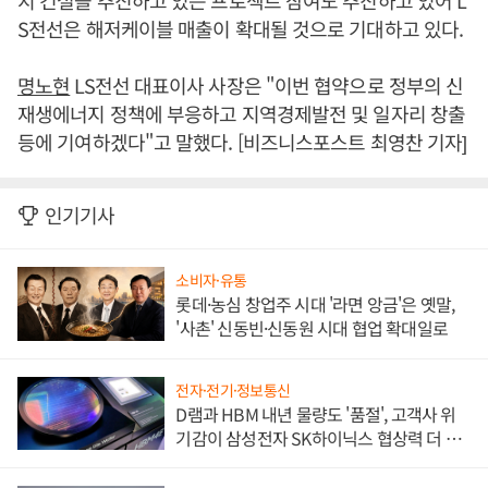
지 건설을 추진하고 있는 프로젝트 참여도 추진하고 있어 L
S전선은 해저케이블 매출이 확대될 것으로 기대하고 있다.
명노현
LS전선 대표이사 사장은 "이번 협약으로 정부의 신
재생에너지 정책에 부응하고 지역경제발전 및 일자리 창출
등에 기여하겠다"고 말했다. [비즈니스포스트 최영찬 기자]
인기기사
소비자·유통
롯데·농심 창업주 시대 '라면 앙금'은 옛말,
'사촌' 신동빈·신동원 시대 협업 확대일로
전자·전기·정보통신
D램과 HBM 내년 물량도 '품절', 고객사 위
기감이 삼성전자 SK하이닉스 협상력 더 키
워