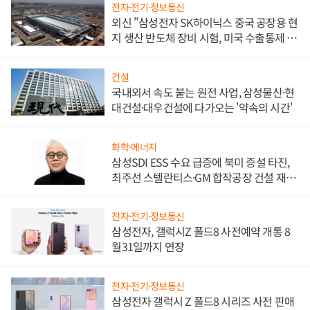
전자·전기·정보통신
외신 "삼성전자 SK하이닉스 중국 공장용 현
지 생산 반도체 장비 시험, 미국 수출통제 대
비"
건설
국내외서 속도 붙는 원전 사업, 삼성물산·현
대건설·대우건설에 다가오는 '약속의 시간'
화학·에너지
삼성SDI ESS 수요 급증에 북미 증설 타진,
최주선 스텔란티스·GM 합작공장 건설 재추
진하나
전자·전기·정보통신
삼성전자, 갤럭시Z 폴드8 사전예약 개통 8
월31일까지 연장
전자·전기·정보통신
삼성전자 갤럭시 Z 폴드8 시리즈 사전 판매