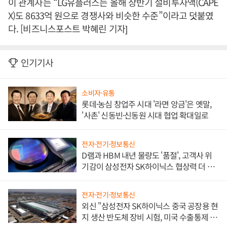
이 관계자는 “LG유플러스는 올해 상반기 설비투자액(CAPE
X)도 8633억 원으로 경쟁사와 비슷한 수준”이라고 덧붙였
다. [비즈니스포스트 박혜린 기자]
인기기사
소비자·유통
롯데·농심 창업주 시대 '라면 앙금'은 옛말,
'사촌' 신동빈·신동원 시대 협업 확대일로
전자·전기·정보통신
D램과 HBM 내년 물량도 '품절', 고객사 위
기감이 삼성전자 SK하이닉스 협상력 더 키
워
전자·전기·정보통신
외신 "삼성전자 SK하이닉스 중국 공장용 현
지 생산 반도체 장비 시험, 미국 수출통제 대