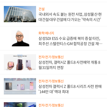
비"
건설
국내외서 속도 붙는 원전 사업, 삼성물산·현
대건설·대우건설에 다가오는 '약속의 시간'
화학·에너지
삼성SDI ESS 수요 급증에 북미 증설 타진,
최주선 스텔란티스·GM 합작공장 건설 재추
진하나
전자·전기·정보통신
삼성전자, 갤럭시Z 폴드8 사전예약 개통 8
월31일까지 연장
전자·전기·정보통신
삼성전자 갤럭시 Z 폴드8 시리즈 사전 판매
'144만 대' 역대 최대
전자·전기·정보통신