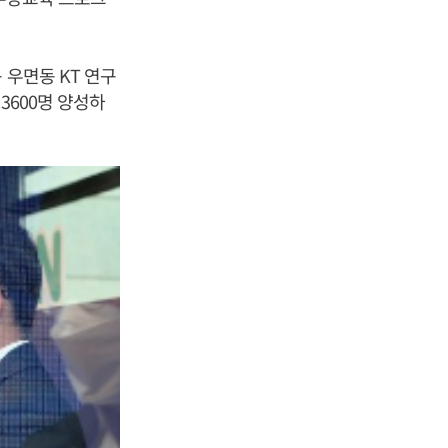
 우면동 KT 연구
3600명 양성하