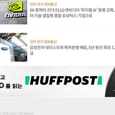
전자·전기·정보통신
[AI 뭉쳐야 산다⑧] LG·엔비디아 '피지컬 AI' 동맹 강
터·기술 결집해 종합 로보틱스 기업으로
전자·전기·정보통신
삼성전자 넷리스트와 특허분쟁 매듭, 5년 동안 최대 1
급
현재 0 byte / 최대 400byte)