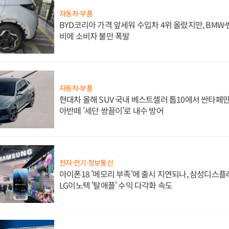
자동차·부품
BYD코리아 가격 앞세워 수입차 4위 올랐지만, BMW
비에 소비자 불만 폭발
자동차·부품
현대차 올해 SUV 국내 베스트셀러 톱10에서 싼타페만
아반떼 '세단 쌍끌이'로 내수 방어
전자·전기·정보통신
아이폰18 '메모리 부족'에 출시 지연되나, 삼성디스
LG이노텍 '탈애플' 수익 다각화 속도