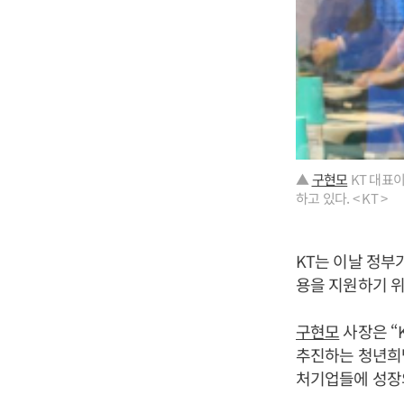
▲
구현모
KT 대표
하고 있다. < KT >
KT는 이날 정부
용을 지원하기 
구현모
사장은 “
추진하는 청년희망
처기업들에 성장의