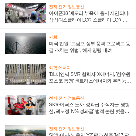
전자·전기·정보통신
아이폰18 '메모리 부족'에 출시 지연되나,
삼성디스플레이 LG디스플레이 LG이노
텍 '탈애플' 수익 다각화 속도
사회
미국 법원 "트럼프 정부 풍력 프로젝트 동
결 조치는 위법", 해제 명령 내려
화학·에너지
'DL이앤씨 SMR 협력사' X에너지, '한수원
포스코 동맹' 센트러스에너지와 우라늄
계약 체결
전자·전기·정보통신
SK하이닉스 노사 '성과급 주식지급' 평행
선, 곽노정 'N% 성과급' 법적 논란 벗을지
주목
전자·전기·정보통신
SK하이닉스, 용인 'Y2' 팹과 청주 'M17' 팹