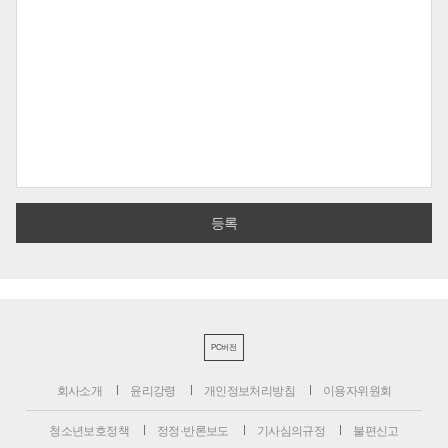
PC버전
회사소개
윤리강령
개인정보처리방침
이용자위원회
청소년보호정책
정정·반론보도
기사심의규정
불편신고