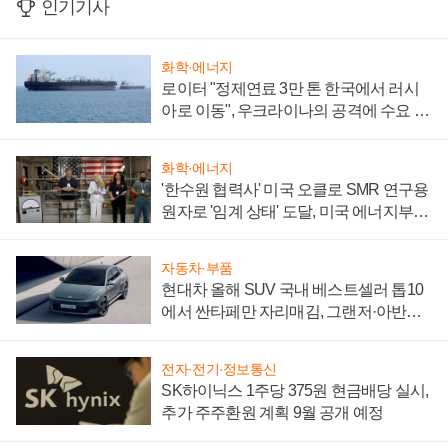
인기기사
화학·에너지
로이터 "정제연료 3만 톤 한국에서 러시
아로 이동", 우크라이나의 공격에 수요 늘
어
화학·에너지
'한수원 협력사' 미국 오클로 SMR 연구용
원자로 '임계 상태' 도달, 미국 에너지부
"중요한 이정표"
자동차·부품
현대차 올해 SUV 국내 베스트셀러 톱10
에서 싼타페만 자리매김, 그랜저·아반떼
'세단 쌍끌이'로 내수 방어
전자·전기·정보통신
SK하이닉스 1주당 375원 현금배당 실시,
추가 주주환원 계획 9월 공개 예정