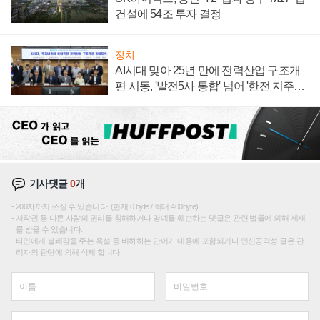
건설에 54조 투자 결정
정치
AI시대 맞아 25년 만에 전력산업 구조개
편 시동, '발전5사 통합' 넘어 '한전 지주사'
재편론도
기사댓글
0
개
200자까지 쓰실 수 있습니다. (현재 0 byte / 최대 400byte)
저작권 등 다른 사람의 권리를 침해하거나 명예를 훼손하는 댓글은 관련 법률에 의해 제재
를 받을 수 있습니다.
타인에게 불쾌감을 주는 욕설 등 비하하는 단어가 내용에 포함되거나 인신공격성 글은 관
리자의 판단에 의해 삭제 합니다.