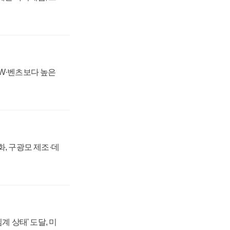
MW·벤츠보다 높은
강화, 구광모 제조·데
계 상태' 도달, 미