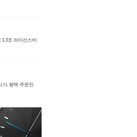
 1.3조 라이선스비
가, 평택·주문진·