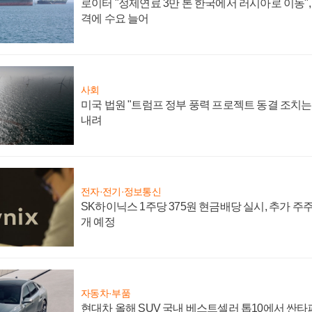
로이터 "정제연료 3만 톤 한국에서 러시아로 이동"
격에 수요 늘어
사회
미국 법원 "트럼프 정부 풍력 프로젝트 동결 조치는 
내려
전자·전기·정보통신
SK하이닉스 1주당 375원 현금배당 실시, 추가 주
개 예정
자동차·부품
현대차 올해 SUV 국내 베스트셀러 톱10에서 싼타