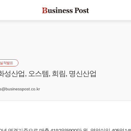
실적발표
 화성산업, 오스템, 희림, 명신산업
6
businesspost.co.kr
년 연결기준으로 매출 4192억5900만 원, 영업이익 405억14