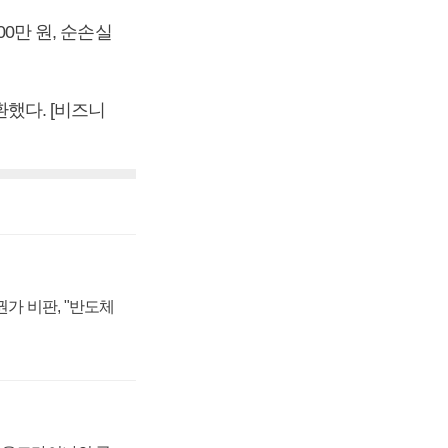
00만 원, 순손실
환했다. [비즈니
가 비판, "반도체