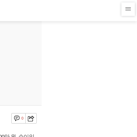
0
00만 원, 순이익