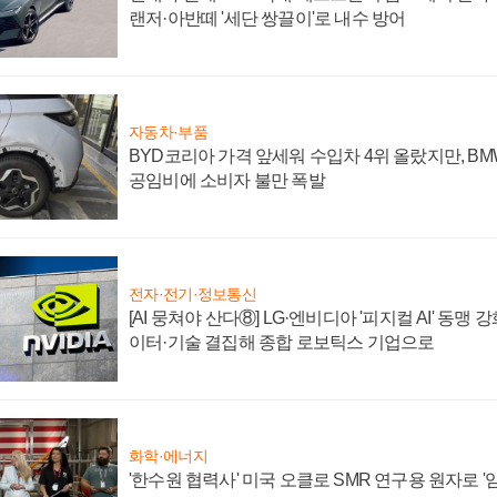
랜저·아반떼 '세단 쌍끌이'로 내수 방어
자동차·부품
BYD코리아 가격 앞세워 수입차 4위 올랐지만, B
공임비에 소비자 불만 폭발
전자·전기·정보통신
[AI 뭉쳐야 산다⑧] LG·엔비디아 '피지컬 AI' 동맹 
이터·기술 결집해 종합 로보틱스 기업으로
화학·에너지
'한수원 협력사' 미국 오클로 SMR 연구용 원자로 '임