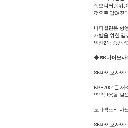
성모니터링위원회
것으로 알려졌다
나파벨탄은 항응
개발을 위한 임
임상2상 중간평
◆ SK바이오사
SK바이오사이언스
NBP2001은
면역반응을 일으
노바백스와 사노피
SK바이오사이언