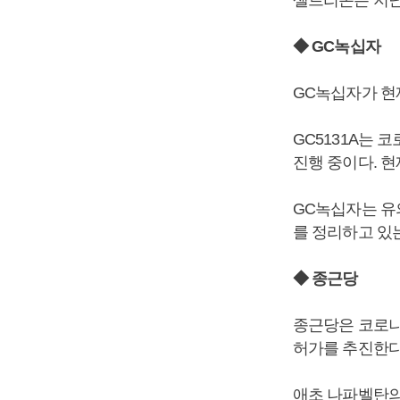
◆ GC녹십자
GC녹십자가 현재
GC5131A는 
진행 중이다. 현
GC녹십자는 유
를 정리하고 있
◆ 종근당
종근당은 코로나
허가를 추진한다
애초 나파벨탄의